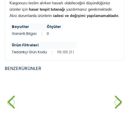
Kargonuzu teslim alırken hasarlı olabileceğini düşündüğünüz
ürünler için
hasar tespit tutanağı
yazdırmanız gerekmektedir.
Aksi durumlarda ürünlerin
iadesi ve değişimi yapılamamaktadır.
Boyutlar
Ölçüler
Garanti Bilgisi
:
0
Ürün Filtreleri
Tedarikçi Ürün Kodu
:
116.135.21.1
BENZER
ÜRÜNLER
VITRA
NEWARC
YENI
YENI
Vitra Origin Fotoselli Lavabo
NEWARC Ankastre Fotoselli
Bataryası Krom
Lavabo Bataryası Siyah
28.800,00
₺
%
40
20.700,00
₺
17.280,00
₺
Sepete Ekle
Sepete Ekle