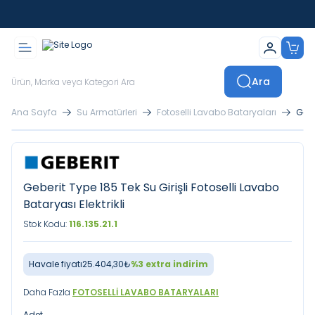
İstanbul İçi Sevkiyatlar Kendi Araçlarımızla Yapılmaktadır
Ara
Ana Sayfa
Su Armatürleri
Fotoselli Lavabo Bataryaları
Gebe
Geberit Type 185 Tek Su Girişli Fotoselli Lavabo
Bataryası Elektrikli
Stok Kodu:
116.135.21.1
Havale fiyatı
25.404,30
₺
%
3
extra indirim
Daha Fazla
FOTOSELLI LAVABO BATARYALARI
Adet