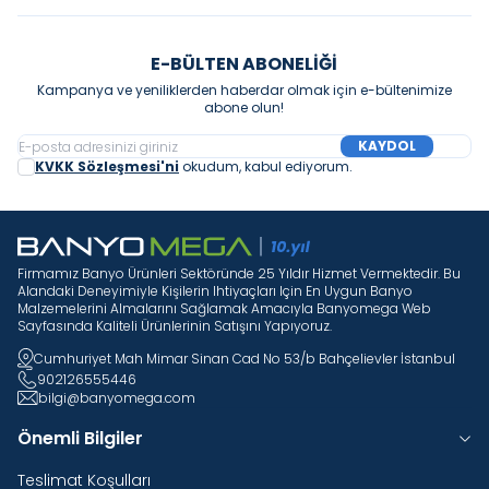
E-BÜLTEN ABONELIĞI
Kampanya ve yeniliklerden haberdar olmak için e-bültenimize
abone olun!
KAYDOL
KVKK Sözleşmesi'ni
okudum, kabul ediyorum.
Firmamız Banyo Ürünleri Sektöründe 25 Yıldır Hizmet Vermektedir. Bu
Alandaki Deneyimiyle Kişilerin Ihtiyaçları Için En Uygun Banyo
Malzemelerini Almalarını Sağlamak Amacıyla Banyomega Web
Sayfasında Kaliteli Ürünlerinin Satışını Yapıyoruz.
Cumhuriyet Mah Mimar Sinan Cad No 53/b Bahçelievler İstanbul
902126555446
bilgi@banyomega.com
Önemli Bilgiler
Teslimat Koşulları