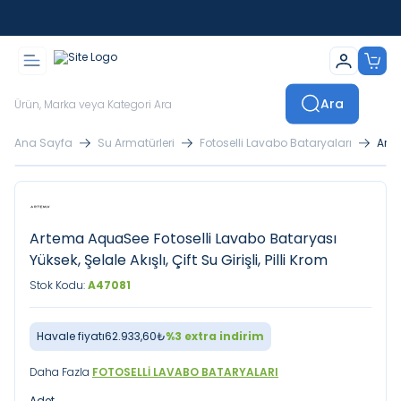
İstanbul İçi Sevkiyatlar Kendi Araçlarımızla Yapılmaktadır
Ara
Ana Sayfa
Su Armatürleri
Fotoselli Lavabo Bataryaları
Arte
Artema AquaSee Fotoselli Lavabo Bataryası
Yüksek, Şelale Akışlı, Çift Su Girişli, Pilli Krom
Stok Kodu:
A47081
Havale fiyatı
62.933,60
₺
%
3
extra indirim
Daha Fazla
FOTOSELLI LAVABO BATARYALARI
Adet