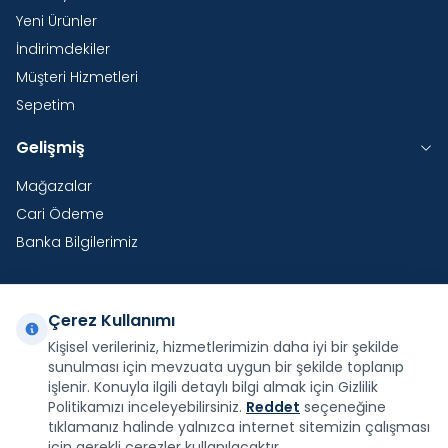
Yeni Ürünler
İndirimdekiler
Müşteri Hizmetleri
Sepetim
Gelişmiş
Mağazalar
Cari Ödeme
Banka Bilgilerimiz
Çerez Kullanımı
Yurtdışı Kargo
Kişisel verileriniz, hizmetlerimizin daha iyi bir şekilde
sunulması için mevzuata uygun bir şekilde toplanıp
Şirketimiz E-Fatura ve E-Arşiv Fatura uygulaması
kapsamındadır.
işlenir. Konuyla ilgili detaylı bilgi almak için Gizlilik
Politikamızı inceleyebilirsiniz.
Reddet
seçeneğine
tıklamanız halinde yalnızca internet sitemizin çalışması
için gerekli çerezler kullanılacaktır.