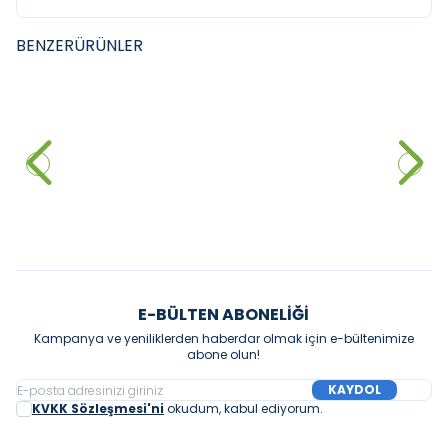
BENZER
ÜRÜNLER
VITRA
NEWARC
YENI
YENI
Vitra Origin Fotoselli Lavabo
NEWARC Ankastre Fotoselli
Bataryası Krom
Lavabo Bataryası Siyah
28.800,00
₺
%
40
20.700,00
₺
17.280,00
₺
Sepete Ekle
Sepete Ekle
E-BÜLTEN ABONELIĞI
Kampanya ve yeniliklerden haberdar olmak için e-bültenimize
abone olun!
KAYDOL
KVKK Sözleşmesi'ni
okudum, kabul ediyorum.