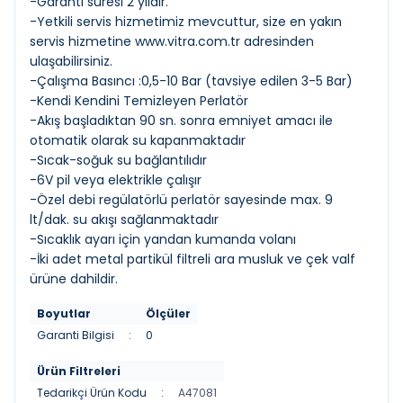
-Garanti süresi 2 yıldır.
-Yetkili servis hizmetimiz mevcuttur, size en yakın
servis hizmetine
www.vitra.com.tr
adresinden
ulaşabilirsiniz.
-Çalışma Basıncı :0,5-10 Bar (tavsiye edilen 3-5 Bar)
-Kendi Kendini Temizleyen Perlatör
-Akış başladıktan 90 sn. sonra emniyet amacı ile
otomatik olarak su kapanmaktadır
-Sıcak-soğuk su bağlantılıdır
-6V pil veya elektrikle çalışır
-Özel debi regülatörlü perlatör sayesinde max. 9
lt/dak. su akışı sağlanmaktadır
-Sıcaklık ayarı için yandan kumanda volanı
-İki adet metal partikül filtreli ara musluk ve çek valf
ürüne dahildir.
Boyutlar
Ölçüler
Garanti Bilgisi
:
0
Ürün Filtreleri
Tedarikçi Ürün Kodu
:
A47081