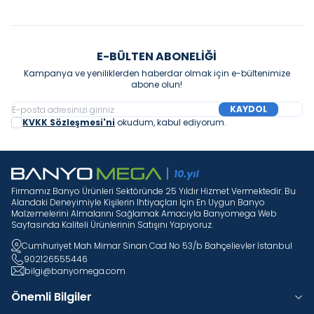
E-BÜLTEN ABONELIĞI
Kampanya ve yeniliklerden haberdar olmak için e-bültenimize
abone olun!
KAYDOL
KVKK Sözleşmesi'ni
okudum, kabul ediyorum.
Firmamız Banyo Ürünleri Sektöründe 25 Yıldır Hizmet Vermektedir. Bu
Alandaki Deneyimiyle Kişilerin Ihtiyaçları Için En Uygun Banyo
Malzemelerini Almalarını Sağlamak Amacıyla Banyomega Web
Sayfasında Kaliteli Ürünlerinin Satışını Yapıyoruz.
Cumhuriyet Mah Mimar Sinan Cad No 53/b Bahçelievler İstanbul
902126555446
bilgi@banyomega.com
Önemli Bilgiler