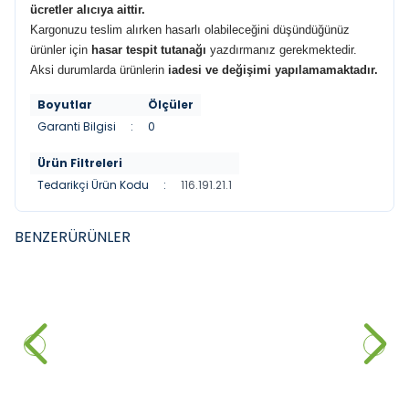
ücretler alıcıya aittir
.
Kargonuzu teslim alırken hasarlı olabileceğini düşündüğünüz
ürünler için
hasar tespit tutanağı
yazdırmanız gerekmektedir.
Aksi durumlarda ürünlerin
iadesi ve değişimi yapılamamaktadır.
Boyutlar
Ölçüler
Garanti Bilgisi
:
0
Ürün Filtreleri
Tedarikçi Ürün Kodu
:
116.191.21.1
BENZER
ÜRÜNLER
VITRA
NEWARC
YENI
YENI
Vitra Origin Fotoselli Lavabo
NEWARC Ankastre Fotoselli
Bataryası Krom
Lavabo Bataryası Siyah
28.800,00
₺
%
40
20.700,00
₺
17.280,00
₺
Sepete Ekle
Sepete Ekle