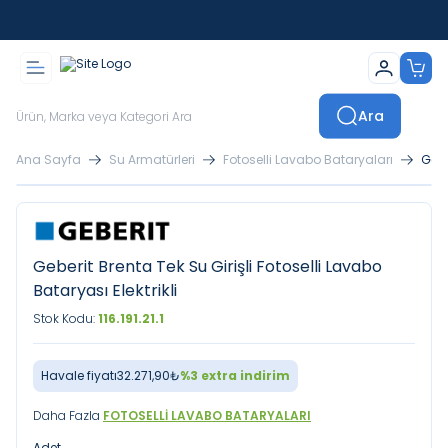
İstanbul İçi Sevkiyatlar Kendi Araçlarımızla Yapılmaktadır
Ara
Ana Sayfa
Su Armatürleri
Fotoselli Lavabo Bataryaları
Gebe
Geberit Brenta Tek Su Girişli Fotoselli Lavabo
Bataryası Elektrikli
Stok Kodu:
116.191.21.1
Havale fiyatı
32.271,90
₺
%
3
extra indirim
Daha Fazla
FOTOSELLI LAVABO BATARYALARI
Adet