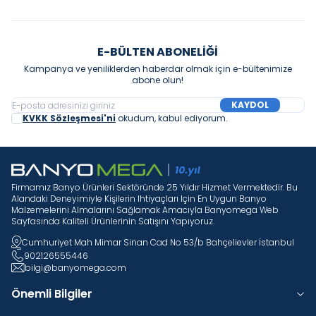
E-BÜLTEN ABONELIĞI
Kampanya ve yeniliklerden haberdar olmak için e-bültenimize
abone olun!
KAYDOL
KVKK Sözleşmesi'ni
okudum, kabul ediyorum.
Firmamız Banyo Ürünleri Sektöründe 25 Yıldır Hizmet Vermektedir. Bu
Alandaki Deneyimiyle Kişilerin Ihtiyaçları Için En Uygun Banyo
Malzemelerini Almalarını Sağlamak Amacıyla Banyomega Web
Sayfasında Kaliteli Ürünlerinin Satışını Yapıyoruz.
Cumhuriyet Mah Mimar Sinan Cad No 53/b Bahçelievler İstanbul
902126555446
bilgi@banyomega.com
Önemli Bilgiler