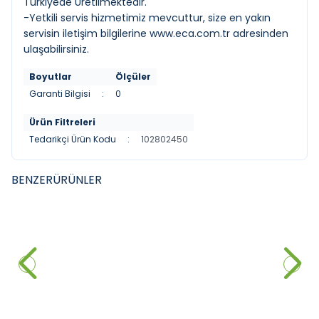
Türkiyede Üretilmektedir.
-Yetkili servis hizmetimiz mevcuttur, size en yakın
servisin iletişim bilgilerine
www.eca.com.tr
adresinden
ulaşabilirsiniz.
Boyutlar
Ölçüler
Garanti Bilgisi
:
0
Ürün Filtreleri
Tedarikçi Ürün Kodu
:
102802450
BENZER
ÜRÜNLER
VITRA
GROHE
YENI
YENI
Punto 301 Banyo Bataryası
Grohe Grandera Termostatik
Banyo bataryası, Bakır
3.000,00
₺
43.730,00
₺
Sepete Ekle
Sepete Ekle