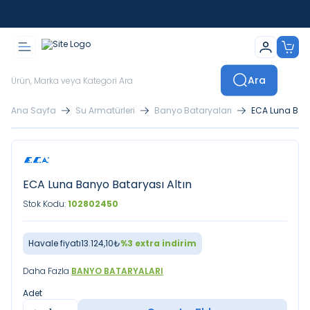
İstanbul İçi Sevkiyatlar Kendi Araçlarımızla Yapılmaktadır
Ara
Ana Sayfa
Su Armatürleri
Banyo Bataryaları
ECA Luna Bany
ECA Luna Banyo Bataryası Altın
Stok Kodu:
102802450
Havale fiyatı
13.124,10
₺
%
3
extra indirim
Daha Fazla
BANYO BATARYALARI
Adet