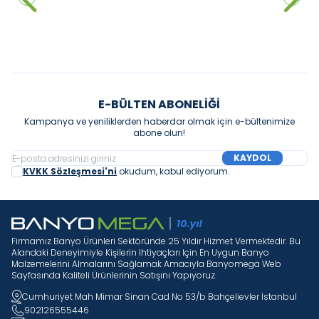
Sepete Ekle
Sepete Ekle
E-BÜLTEN ABONELIĞI
Kampanya ve yeniliklerden haberdar olmak için e-bültenimize
abone olun!
KAYDOL
KVKK Sözleşmesi'ni
okudum, kabul ediyorum.
Firmamız Banyo Ürünleri Sektöründe 25 Yıldır Hizmet Vermektedir. Bu
Alandaki Deneyimiyle Kişilerin Ihtiyaçları Için En Uygun Banyo
Malzemelerini Almalarını Sağlamak Amacıyla Banyomega Web
Sayfasında Kaliteli Ürünlerinin Satışını Yapıyoruz.
Cumhuriyet Mah Mimar Sinan Cad No 53/b Bahçelievler İstanbul
902126555446