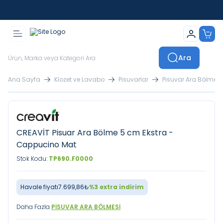
İstanbul İçi Sevkiyatlar Kendi Araçlarımızla Yapılmaktadır
Ara
Ana Sayfa
Klozet ve Lavabo
Pisuvarlar
Pisuvar Ara Bölmesi
CREAVİT Pisuar Ara Bölme 5 cm Ekstra -
Cappucino Mat
Stok Kodu:
TP690.F0000
Havale fiyatı
7.699,86
₺
%
3
extra indirim
Daha Fazla
PISUVAR ARA BÖLMESI