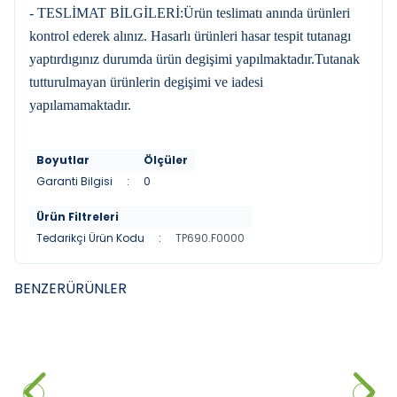
- TESLİMAT BİLGİLERİ:Ürün teslimatı anında ürünleri
kontrol ederek alınız. Hasarlı ürünleri hasar tespit tutanagı
yaptırdıgınız durumda ürün degişimi yapılmaktadır.Tutanak
tutturulmayan ürünlerin degişimi ve iadesi
yapılamamaktadır.
Boyutlar
Ölçüler
Garanti Bilgisi
:
0
Ürün Filtreleri
Tedarikçi Ürün Kodu
:
TP690.F0000
BENZER
ÜRÜNLER
TURKUAZ
BOCCHI
Turkuaz Ctiy Pisuar Ara
BOCCHI Taormina Pisuvar Ara
Bölmesi
Bölme Parlak Mandalina Sarısı
9.972,00
₺
%
55
2.352,00
₺
4.487,40
₺