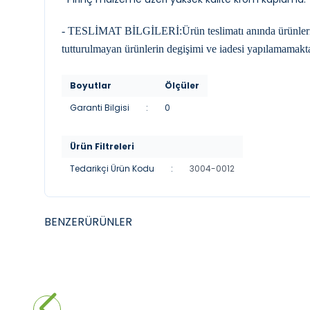
- TESLİMAT BİLGİLERİ:Ürün teslimatı anında ürünleri kon
tutturulmayan ürünlerin degişimi ve iadesi yapılamamakta
Boyutlar
Ölçüler
Garanti Bilgisi
:
0
Ürün Filtreleri
Tedarikçi Ürün Kodu
:
3004-0012
BENZER
ÜRÜNLER
YENI
YENI
BOCCHI
BOCC
BOCCHİ Piave Sıvı Sabunluk (Buzlu
BOCCH
Cam)
(Buzl
4.890,00
₺
2.934,00
₺
5
%
40
%
40