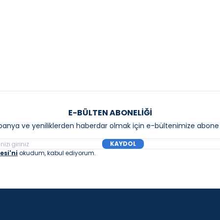
Sepete Ekle
Sepete E
E-BÜLTEN ABONELIĞI
anya ve yeniliklerden haberdar olmak için e-bültenimize abone 
KAYDOL
si'ni
okudum, kabul ediyorum.