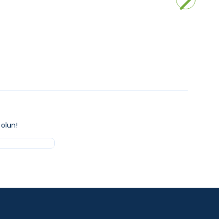
kle
Sepete Ekle
olun!