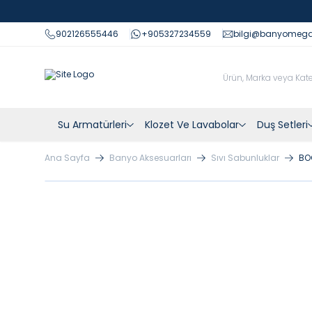
902126555446
+905327234559
bilgi@banyomeg
Su Armatürleri
Klozet Ve Lavabolar
Duş Setleri
Ana Sayfa
Banyo Aksesuarları
Sıvı Sabunluklar
BO