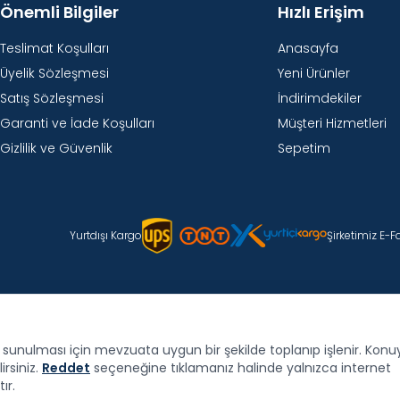
Önemli Bilgiler
Hızlı Erişim
Teslimat Koşulları
Anasayfa
Üyelik Sözleşmesi
Yeni Ürünler
Satış Sözleşmesi
İndirimdekiler
Garanti ve İade Koşulları
Müşteri Hizmetleri
Gizlilik ve Güvenlik
Sepetim
Yurtdışı Kargo
Şirketimiz E-
de sunulması için mevzuata uygun bir şekilde toplanıp işlenir. Konuyla
irsiniz.
Reddet
seçeneğine tıklamanız halinde yalnızca internet
ır.