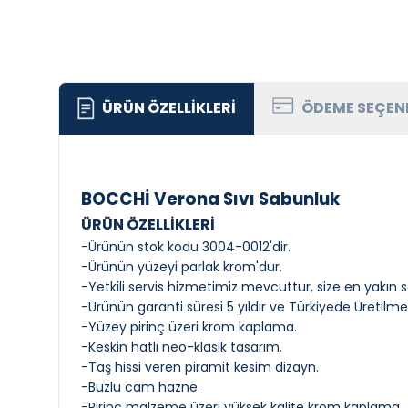
ÜRÜN ÖZELLIKLERI
ÖDEME SEÇEN
BOCCHİ Verona Sıvı Sabunluk
ÜRÜN ÖZELLİKLERİ
-Ürünün stok kodu 3004-0012'dir.
-Ürünün yüzeyi parlak krom'dur.
-Yetkili servis hizmetimiz mevcuttur, size en yakın ser
-Ürünün garanti süresi 5 yıldır ve Türkiyede Üretilme
-Yüzey pirinç üzeri krom kaplama.
-Keskin hatlı neo-klasik tasarım.
-Taş hissi veren piramit kesim dizayn.
-Buzlu cam hazne.
-Pirinç malzeme üzeri yüksek kalite krom kaplama.