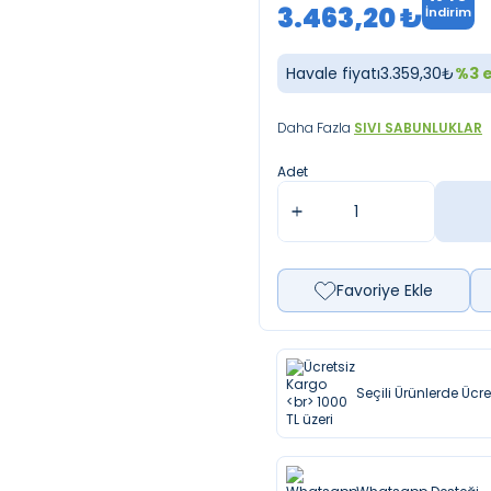
3.463,20
₺
İndirim
Havale fiyatı
3.359,30
₺
%
3
e
Daha Fazla
SIVI SABUNLUKLAR
Adet
Favoriye Ekle
Seçili Ürünlerde Ücr