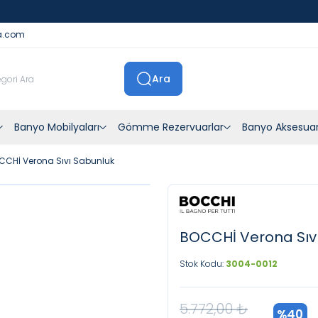
İstanbul İçi Sevkiyatlar Kendi Araçlarımızla Yapılmaktadır
a.com
Ara
Banyo Mobilyaları
Gömme Rezervuarlar
Banyo Aksesuar
CCHİ Verona Sıvı Sabunluk
BOCCHİ Verona Sıv
Stok Kodu:
3004-0012
5.772,00
₺
%
40