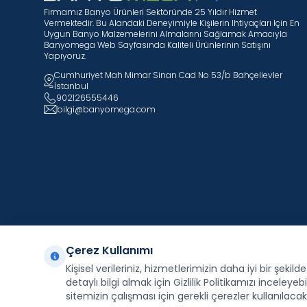
Firmamız Banyo Ürünleri Sektöründe 25 Yıldır Hizmet
Vermektedir. Bu Alandaki Deneyimiyle Kişilerin Ihtiyaçları Için En
Uygun Banyo Malzemelerini Almalarını Sağlamak Amacıyla
Banyomega Web Sayfasında Kaliteli Ürünlerinin Satışını
Yapıyoruz.
Cumhuriyet Mah Mimar Sinan Cad No 53/b Bahçelievler
İstanbul
902126555446
bilgi@banyomega.com
Çerez Kullanımı
Kişisel verileriniz, hizmetlerimizin daha iyi bir şekil
Facebook
X
İnstagram
Youtube
Pinterest
detaylı bilgi almak için Gizlilik Politikamızı inceleyebil
sitemizin çalışması için gerekli çerezler kullanılacakt