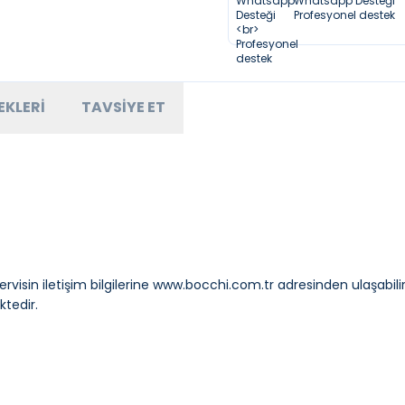
Whatsapp Desteği
Profesyonel destek
EKLERI
TAVSIYE ET
visin iletişim bilgilerine
www.bocchi.com.tr
adresinden ulaşabilir
ktedir.