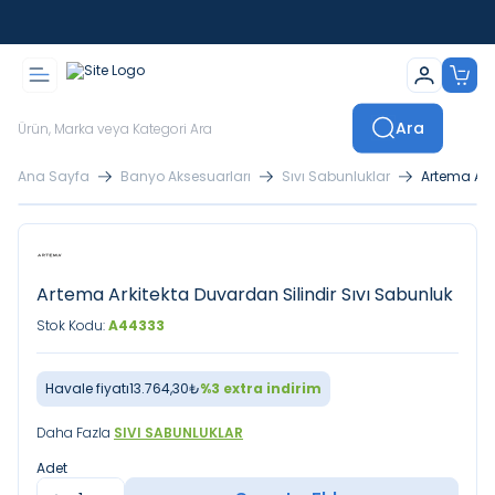
İstanbul İçi Sevkiyatlar Kendi Araçlarımızla Yapılmaktadır
Ara
Ana Sayfa
Banyo Aksesuarları
Sıvı Sabunluklar
Artema Ark
Artema Arkitekta Duvardan Silindir Sıvı Sabunluk
Stok Kodu:
A44333
Havale fiyatı
13.764,30
₺
%
3
extra indirim
Daha Fazla
SIVI SABUNLUKLAR
Adet