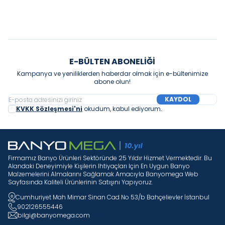
E-BÜLTEN ABONELIĞI
Kampanya ve yeniliklerden haberdar olmak için e-bültenimize
abone olun!
KAYDOL
KVKK Sözleşmesi'ni
okudum, kabul ediyorum.
Firmamız Banyo Ürünleri Sektöründe 25 Yıldır Hizmet Vermektedir. Bu
Alandaki Deneyimiyle Kişilerin Ihtiyaçları Için En Uygun Banyo
Malzemelerini Almalarını Sağlamak Amacıyla Banyomega Web
Sayfasında Kaliteli Ürünlerinin Satışını Yapıyoruz.
Cumhuriyet Mah Mimar Sinan Cad No 53/b Bahçelievler İstanbul
902126555446
bilgi@banyomega.com