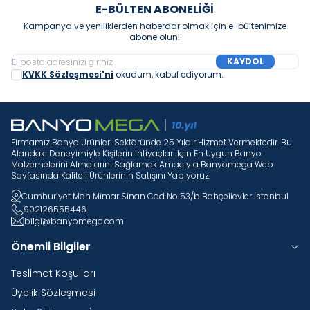
E-BÜLTEN ABONELIĞI
Kampanya ve yeniliklerden haberdar olmak için e-bültenimize
abone olun!
KAYDOL
KVKK Sözleşmesi'ni
okudum, kabul ediyorum.
Firmamız Banyo Ürünleri Sektöründe 25 Yıldır Hizmet Vermektedir. Bu
Alandaki Deneyimiyle Kişilerin Ihtiyaçları Için En Uygun Banyo
Malzemelerini Almalarını Sağlamak Amacıyla Banyomega Web
Sayfasında Kaliteli Ürünlerinin Satışını Yapıyoruz.
Cumhuriyet Mah Mimar Sinan Cad No 53/b Bahçelievler İstanbul
902126555446
bilgi@banyomega.com
Önemli Bilgiler
Teslimat Koşulları
Üyelik Sözleşmesi