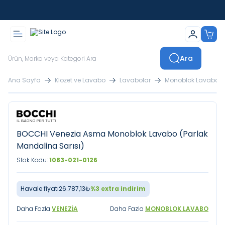
İstanbul İçi Sevkiyatlar Kendi Araçlarımızla Yapılmaktadır
Ara
Ana Sayfa
Klozet ve Lavabo
Lavabolar
Monoblok Lavabo
BOCCHI Venezia Asma Monoblok Lavabo (Parlak
Mandalina Sarısı)
Stok Kodu:
1083-021-0126
Havale fiyatı
26.787,13
₺
%
3
extra indirim
Daha Fazla
VENEZIA
Daha Fazla
MONOBLOK LAVABO