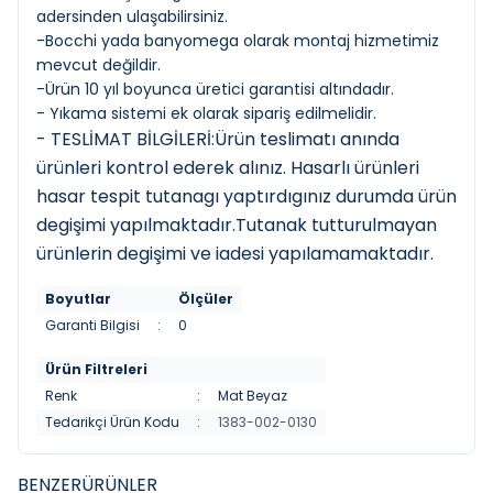
adersinden ulaşabilirsiniz.
-Bocchi yada banyomega olarak montaj hizmetimiz
mevcut değildir.
-Ürün 10 yıl boyunca üretici garantisi altındadır.
- Yıkama sistemi ek olarak sipariş edilmelidir.
- TESLİMAT BİLGİLERİ:Ürün teslimatı anında
ürünleri kontrol ederek alınız. Hasarlı ürünleri
hasar tespit tutanagı yaptırdıgınız durumda ürün
degişimi yapılmaktadır.Tutanak tutturulmayan
ürünlerin degişimi ve iadesi yapılamamaktadır.
Boyutlar
Ölçüler
Garanti Bilgisi
:
0
Ürün Filtreleri
Renk
:
Mat Beyaz
Tedarikçi Ürün Kodu
:
1383-002-0130
BENZER
ÜRÜNLER