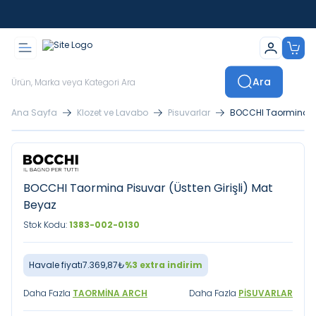
İstanbul İçi Sevkiyatlar Kendi Araçlarımızla Yapılmaktadır
Ara
Ana Sayfa
Klozet ve Lavabo
Pisuvarlar
BOCCHI Taormina Pis
BOCCHI Taormina Pisuvar (Üstten Girişli) Mat
Beyaz
Stok Kodu:
1383-002-0130
Havale fiyatı
7.369,87
₺
%
3
extra indirim
Daha Fazla
TAORMINA ARCH
Daha Fazla
PISUVARLAR