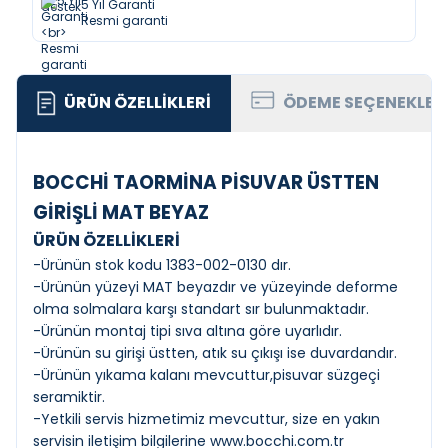
5 Yıl Garanti
Resmi garanti
ÜRÜN ÖZELLIKLERI
ÖDEME SEÇENEKLER
BOCCHİ TAORMİNA PİSUVAR ÜSTTEN
GİRİŞLİ MAT BEYAZ
ÜRÜN ÖZELLİKLERİ
-Ürünün stok kodu 1383-002-0130 dır.
-Ürünün yüzeyi MAT beyazdır ve yüzeyinde deforme
olma solmalara karşı standart sır bulunmaktadır.
-Ürünün montaj tipi sıva altına göre uyarlıdır.
-Ürünün su girişi üstten, atık su çıkışı ise duvardandır.
-Ürünün yıkama kalanı mevcuttur,pisuvar süzgeçi
seramiktir.
-Yetkili servis hizmetimiz mevcuttur, size en yakın
servisin iletişim bilgilerine
www.bocchi.com.tr