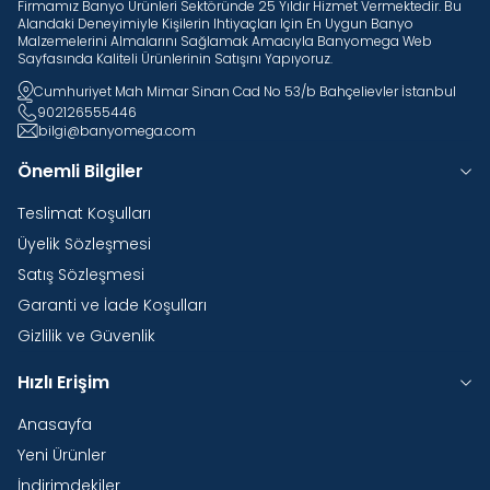
Firmamız Banyo Ürünleri Sektöründe 25 Yıldır Hizmet Vermektedir. Bu
Alandaki Deneyimiyle Kişilerin Ihtiyaçları Için En Uygun Banyo
Malzemelerini Almalarını Sağlamak Amacıyla Banyomega Web
Sayfasında Kaliteli Ürünlerinin Satışını Yapıyoruz.
Cumhuriyet Mah Mimar Sinan Cad No 53/b Bahçelievler İstanbul
902126555446
bilgi@banyomega.com
Önemli Bilgiler
Teslimat Koşulları
Üyelik Sözleşmesi
Satış Sözleşmesi
Garanti ve İade Koşulları
Gizlilik ve Güvenlik
Hızlı Erişim
Anasayfa
Yeni Ürünler
İndirimdekiler