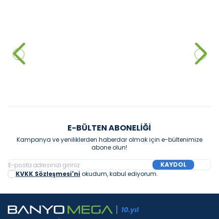
LUCCO
TURKUAZ
Lucco Avva Pisuvar Fotoselli
Turkuaz Ctiy Pisuar Ara
Elektrikli Parlak Beyaz
Bölmesi
26.640,00
₺
2.352,00
₺
Sepete Ekle
Sepete Ekle
E-BÜLTEN ABONELIĞI
Kampanya ve yeniliklerden haberdar olmak için e-bültenimize
abone olun!
KAYDOL
KVKK Sözleşmesi'ni
okudum, kabul ediyorum.