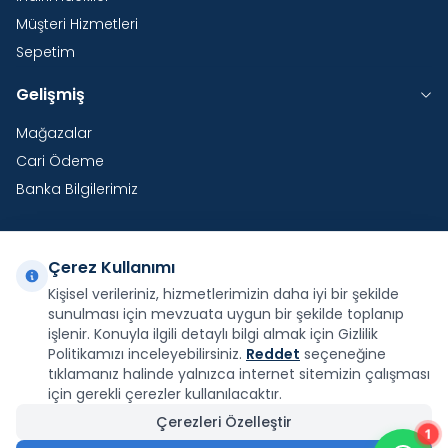
Müşteri Hizmetleri
Sepetim
Gelişmiş
Mağazalar
Cari Ödeme
Banka Bilgilerimiz
Çerez Kullanımı
Yurtdışı Kargo
Kişisel verileriniz, hizmetlerimizin daha iyi bir şekilde
sunulması için mevzuata uygun bir şekilde toplanıp
Şirketimiz E-Fatura ve E-Arşiv Fatura uygulaması
kapsamındadır.
işlenir. Konuyla ilgili detaylı bilgi almak için Gizlilik
Politikamızı inceleyebilirsiniz.
Reddet
seçeneğine
tıklamanız halinde yalnızca internet sitemizin çalışması
için gerekli çerezler kullanılacaktır.
Çerezleri Özelleştir
1
Facebook
X
İnstagram
Youtube
Pinterest