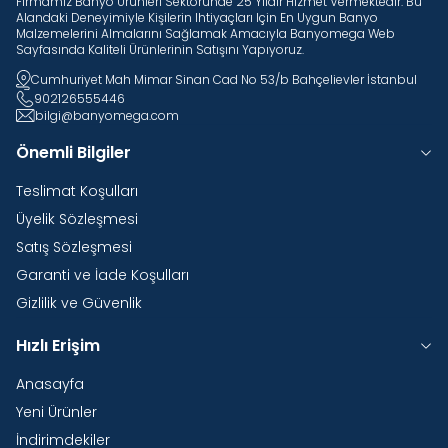
Firmamız Banyo Ürünleri Sektöründe 25 Yıldır Hizmet Vermektedir. Bu
Alandaki Deneyimiyle Kişilerin Ihtiyaçları Için En Uygun Banyo
Malzemelerini Almalarını Sağlamak Amacıyla Banyomega Web
Sayfasında Kaliteli Ürünlerinin Satışını Yapıyoruz.
Cumhuriyet Mah Mimar Sinan Cad No 53/b Bahçelievler İstanbul
902126555446
bilgi@banyomega.com
Önemli Bilgiler
Teslimat Koşulları
Üyelik Sözleşmesi
Satış Sözleşmesi
Garanti ve İade Koşulları
Gizlilik ve Güvenlik
Hızlı Erişim
Anasayfa
Yeni Ürünler
İndirimdekiler