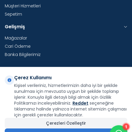
Müşteri Hizmetleri
Sepetim
Gelişmiş
Mağazalar
Cari Ödeme
Banka Bilgilerimiz
Çerez Kullanımı
Yurtdışı Kargo
Kişisel verileriniz, hizmetlerimizin daha iyi bir şekilde
sunulması için mevzuata uygun bir şekilde toplanıp
Şirketimiz E-Fatura ve E-Arşiv Fatura uygulaması
kapsamındadır.
işlenir. Konuyla ilgili detaylı bilgi almak için Gizlilik
Politikamızı inceleyebilirsiniz.
Reddet
seçeneğine
tıklamanız halinde yalnızca internet sitemizin çalışması
için gerekli çerezler kullanılacaktır.
Çerezleri Özelleştir
1
Facebook
X
İnstagram
Youtube
Pinterest