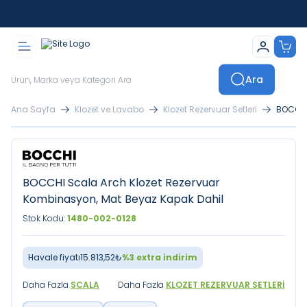
İstanbul İçi Sevkiyatlar Kendi Araçlarımızla Yapılmaktadır
Ara
Ana Sayfa
Klozet ve Lavabo
Klozet Rezervuar Setleri
BOCCHI
BOCCHI Scala Arch Klozet Rezervuar
Kombinasyon, Mat Beyaz Kapak Dahil
Stok Kodu:
1480-002-0128
Havale fiyatı
15.813,52
₺
%
3
extra indirim
Daha Fazla
SCALA
Daha Fazla
KLOZET REZERVUAR SETLERI