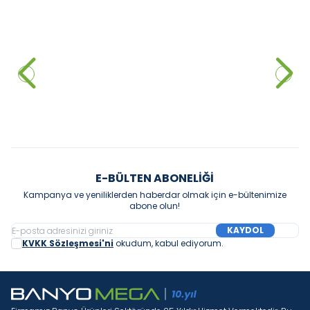
CREAVIT
CREAVIT
YENI
YENI
Creavit Free Mat Siyah Duvara
CREAVİT Lara Beyaz Duvara
Dayalı Klozet
Dayalı Klozet Rezervuar (Kapak
Dahil)
39.780,00
₺
%
80
17.500,00
₺
7.956,00
₺
Sepete Ekle
Sepete Ekle
E-BÜLTEN ABONELIĞI
Kampanya ve yeniliklerden haberdar olmak için e-bültenimize
abone olun!
KAYDOL
KVKK Sözleşmesi'ni
okudum, kabul ediyorum.