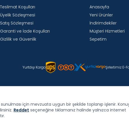
Teslimat Koşulları
Anasayfa
Üyelik Sözleşmesi
Yeni Ürünler
Satış Sözleşmesi
İndirimdekiler
Garanti ve İade Koşulları
Müşteri Hizmetleri
Gizlilik ve Güvenlik
Sepetim
Yurtdışı Kargo
Şirketimiz E-
de sunulması için mevzuata uygun bir şekilde toplanıp işlenir. Konuyla
irsiniz.
Reddet
seçeneğine tıklamanız halinde yalnızca internet
ır.