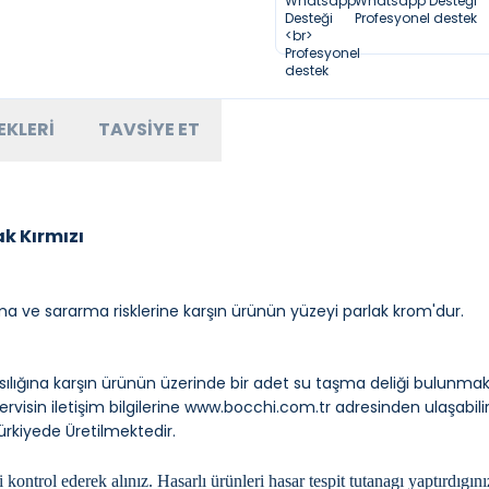
Whatsapp Desteği
Profesyonel destek
EKLERI
TAVSIYE ET
k Kırmızı
ma ve sararma risklerine karşın ürünün yüzeyi parlak krom'dur.
lığına karşın ürünün üzerinde bir adet su taşma deliği bulunmak
visin iletişim bilgilerine
www.bocchi.com.tr
adresinden ulaşabilir
Türkiyede Üretilmektedir.
trol ederek alınız. Hasarlı ürünleri hasar tespit tutanagı yaptırdıgı