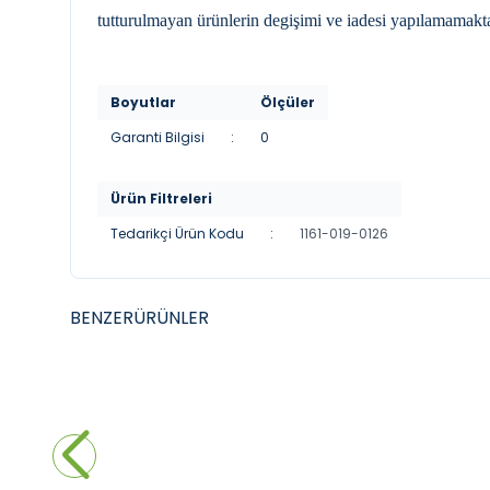
tutturulmayan ürünlerin degişimi ve iadesi yapılamamakta
Boyutlar
Ölçüler
Garanti Bilgisi
:
0
Ürün Filtreleri
Tedarikçi Ürün Kodu
:
1161-019-0126
BENZER
ÜRÜNLER
YENI
YENI
CREAVIT
CREAV
Creavit Antik 100 Cm Etajerli Lavabo
Creavi
Beyaz
10.800,00
₺
7.560,00
₺
5.58
%
30
Sepete Ekle