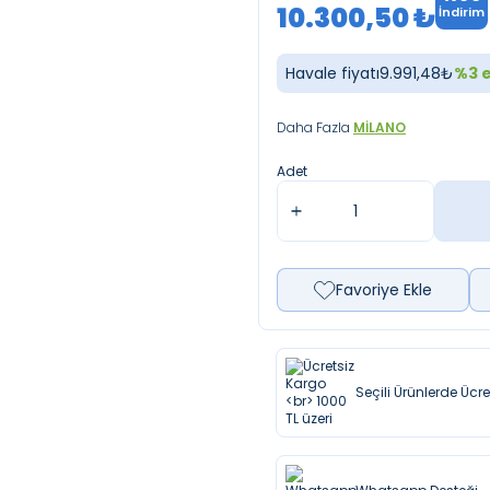
10.300,50
₺
İndirim
Havale fiyatı
9.991,48
₺
%
3
e
Daha Fazla
MILANO
Adet
Favoriye Ekle
Seçili Ürünlerde Ücr