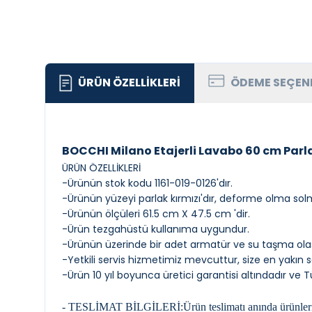
ÜRÜN ÖZELLIKLERI
ÖDEME SEÇEN
BOCCHI Milano Etajerli Lavabo 60 cm Parla
ÜRÜN ÖZELLİKLERİ
-Ürünün stok kodu 1161-019-0126'dır.
-Ürünün yüzeyi parlak kırmızı'dır, deforme olma sol
-Ürünün ölçüleri 61.5 cm X 47.5 cm 'dir.
-Ürün tezgahüstü kullanıma uygundur.
-Ürünün üzerinde bir adet armatür ve su taşma olası
-Yetkili servis hizmetimiz mevcuttur, size en yakın ser
-Ürün 10 yıl boyunca üretici garantisi altındadır ve 
- TESLİMAT BİLGİLERİ:Ürün teslimatı anında ürünleri kon