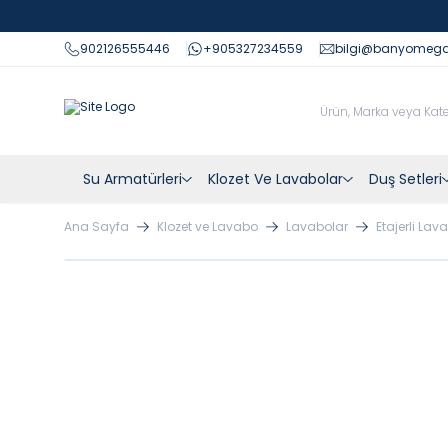
902126555446
+905327234559
bilgi@banyomeg
Su Armatürleri
Klozet Ve Lavabolar
Duş Setleri
Ana Sayfa
Klozet ve Lavabo
Lavabolar
Etajerli Lav