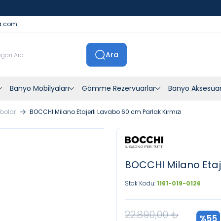
İstanbul İçi Sevkiyatlar Kendi Araçlarımızla Yapılmaktadır
a.com
Ara
Banyo Mobilyaları
Gömme Rezervuarlar
Banyo Aksesuar
abolar
BOCCHI Milano Etajerli Lavabo 60 cm Parlak Kırmızı
BOCCHI Milano Etaje
Stok Kodu:
1161-019-0126
22.890,00
₺
%
55