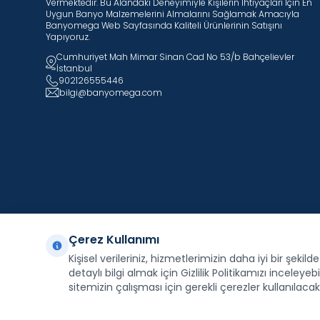
Vermektedir. Bu Alandaki Deneyimiyle Kişilerin Ihtiyaçları Için En
Uygun Banyo Malzemelerini Almalarını Sağlamak Amacıyla
Banyomega Web Sayfasında Kaliteli Ürünlerinin Satışını
Yapıyoruz.
Cumhuriyet Mah Mimar Sinan Cad No 53/b Bahçelievler
İstanbul
902126555446
bilgi@banyomega.com
Çerez Kullanımı
Kişisel verileriniz, hizmetlerimizin daha iyi bir şekil
Facebook
X
İnstagram
Youtube
Pinterest
detaylı bilgi almak için Gizlilik Politikamızı inceleyebil
sitemizin çalışması için gerekli çerezler kullanılacakt