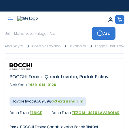
İstanbul İçi Sevkiyatlar Kendi Araçlarımızla Yapılmaktadır
Ara
Ana Sayfa
Klozet ve Lavabo
Lavabolar
Tezgah Üstü Lavab
BOCCHI Fenice Çanak Lavabo, Parlak Bisküvi
Stok Kodu:
1489-014-0126
Havale fiyatı
9.509,59
₺
%
3
extra indirim
Daha Fazla
FENICE
Daha Fazla
TEZGAH ÜSTÜ LAVABOLAR
Renk:
BOCCHI Fenice Çanak Lavabo, Parlak Bisküvi