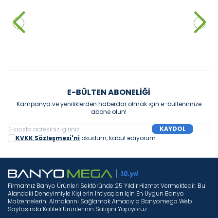
Duravit DuraStyle Çanak
Duravit DuraStyle Çanak
Lavabo, 60 cm Parlak Beyaz
Lavabo, 43 cm Parlak Beyaz
28.150,00
₺
14.480,00
₺
Sepete Ekle
Sepete Ekle
E-BÜLTEN ABONELIĞI
Kampanya ve yeniliklerden haberdar olmak için e-bültenimize
abone olun!
KAYDOL
KVKK Sözleşmesi'ni
okudum, kabul ediyorum.
Firmamız Banyo Ürünleri Sektöründe 25 Yıldır Hizmet Vermektedir. Bu
Alandaki Deneyimiyle Kişilerin Ihtiyaçları Için En Uygun Banyo
Malzemelerini Almalarını Sağlamak Amacıyla Banyomega Web
Sayfasında Kaliteli Ürünlerinin Satışını Yapıyoruz.