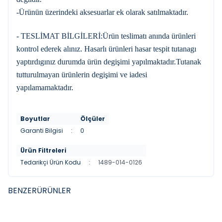
-Ürünün üzerindeki aksesuarlar ek olarak satılmaktadır.
- TESLİMAT BİLGİLERİ:Ürün teslimatı anında ürünleri
kontrol ederek alınız. Hasarlı ürünleri hasar tespit tutanagı
yaptırdıgınız durumda ürün degişimi yapılmaktadır.Tutanak
tutturulmayan ürünlerin degişimi ve iadesi
yapılamamaktadır.
Boyutlar
Ölçüler
Garanti Bilgisi
:
0
Ürün Filtreleri
Tedarikçi Ürün Kodu
:
1489-014-0126
BENZER
ÜRÜNLER
DURAVIT
DURAVIT
YENI
YENI