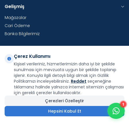
Gelişmiş
Mağazalar
Cari Ödeme
Banka Bilgilerimiz
Çerez Kullanımı
Yurtdışı Kargo
Kişisel verileriniz, hizmetlerimizin daha iyi bir şekilde
sunulması için mevzuata uygun bir şekilde toplanıp
Şirketimiz E-Fatura ve E-Arşiv Fatura uygulaması
kapsamındadır.
işlenir. Konuyla ilgili detaylı bilgi almak için Gizlilik
Politikamızı inceleyebilirsiniz.
Reddet
seçeneğine
tıklamanız halinde yalnızca internet sitemizin çalışması
için gerekli çerezler kullanılacaktır.
Çerezleri Özelleştir
1
Facebook
X
İnstagram
Youtube
Pinterest
Hepsini Kabul Et
21.786,00
₺
Sepete Ekle
9.803,70
₺