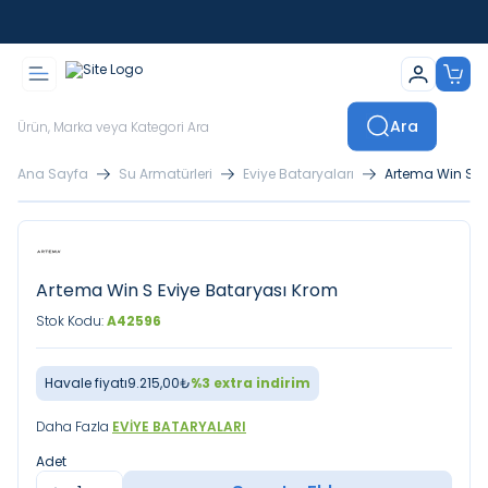
İstanbul İçi Sevkiyatlar Kendi Araçlarımızla Yapılmaktadır
Ara
Ana Sayfa
Su Armatürleri
Eviye Bataryaları
Artema Win S E
Artema Win S Eviye Bataryası Krom
Stok Kodu:
A42596
Havale fiyatı
9.215,00
₺
%
3
extra indirim
Daha Fazla
EVIYE BATARYALARI
Adet