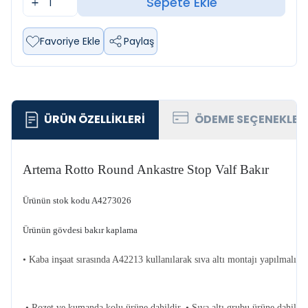
Sepete Ekle
Favoriye Ekle
Paylaş
ÜRÜN ÖZELLIKLERI
ÖDEME SEÇENEKLER
Artema Rotto Round Ankastre Stop Valf Bakır
Ürünün stok kodu A4273026
Ürünün gövdesi bakır kaplama
• Kaba inşaat sırasında A42213 kullanılarak sıva altı montajı yapılmalıdır
• Rozet ve kumanda kolu ürüne dahildir. • Sıva altı grubu ürüne dahil değ