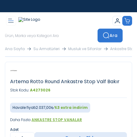
İstanbul İçi Sevkiyatlar Kendi Araçlarımızla Yapılmaktadır
Ara
Ana Sayfa
Su Armatürleri
Musluk ve Sifonlar
Ankastre Stop
Artema Rotto Round Ankastre Stop Valf Bakır
Stok Kodu:
A4273026
Havale fiyatı
2.037,00
₺
%
3
extra indirim
Daha Fazla
ANKASTRE STOP VANALAR
Adet