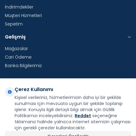
İndirimdekiler
Müşteri Hizmetleri
Sepetim
Gelişmiş
Mağazalar
Cari Ödeme
Banka Bilgilerimiz
Çerez Kullanımı
Yurtdışı Kargo
Kişisel verileriniz, hizmetlerimizin daha iyi bir şekilde
sunulması için mevzuata uygun bir şekilde toplanıp
Şirketimiz E-Fatura ve E-Arşiv Fatura uygulaması
kapsamındadır.
işlenir. Konuyla ilgili detaylı bilgi almak için Gizlilik
Politikamızı inceleyebilirsiniz.
Reddet
seçeneğine
tıklamanız halinde yalnızca internet sitemizin çalışması
için gerekli çerezler kullanılacaktır.