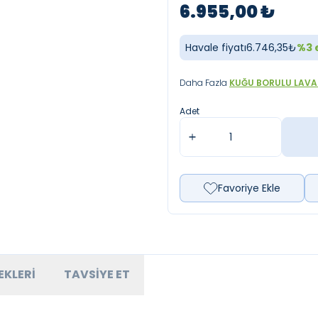
6.955,00
₺
Havale fiyatı
6.746,35
₺
%
3
e
Daha Fazla
KUĞU BORULU LAVA
Adet
Favoriye Ekle
EKLERI
TAVSIYE ET