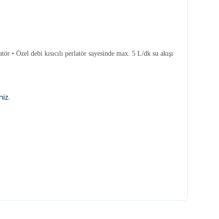
ör • Özel debi kısıcılı perlatör sayesinde max. 5 L/dk su akışı
niz.