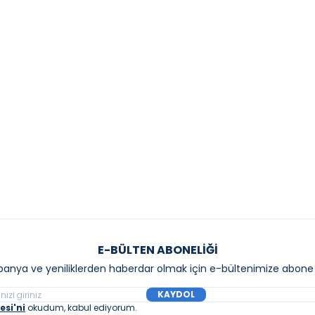
YENI
MA
GROHE
a Juno Lavabo Bataryası Krom
Grohe Essence New Te
Lavabo Bataryası M-Bo
40,00
₺
15.060,00
₺
Sepete Ekle
Sepete E
E-BÜLTEN ABONELIĞI
anya ve yeniliklerden haberdar olmak için e-bültenimize abone 
KAYDOL
si'ni
okudum, kabul ediyorum.