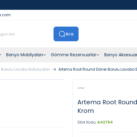
İstanbul İçi Sevkiyatlar Kendi Araçlarımızla Yapılmaktadır
a.com
Ara
Banyo Mobilyaları
Gömme Rezervuarlar
Banyo Aksesuar
 Borulu Lavabo Bataryaları
Artema Root Round Döner Borulu Lavabo 
Artema Root Round
Krom
Stok Kodu:
A42754