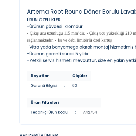
Artema Root Round Döner Borulu Lava
ÜRÜN ÖZELLİKLERİ
-Ürünün gövdesi kromdur
• Çıkış ucu uzunluğu 115 mm’dir. • Çıkış ucu yüksekliği 210 mm’
sağlanmaktadır. • Isı ve debi limitörlü özel kartuş
-Vitra yada banyomega olarak montaj hizmetimiz
-Ürünün garanti süresi 5 yıldır.
-Yetkili servis hizmeti mevcuttur, size en yakın yetkili 
Boyutlar
Ölçüler
Garanti Bilgisi
:
60
Ürün Filtreleri
Tedarikçi Ürün Kodu
:
A42754
BENZER
ÜRÜNLER