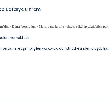
bo Bataryası Krom
dir. • Döner boruludur. • Metal parayla bile kolayca sökülüp takılabilen perlat
 bulunmamaktadır.
servis in iletişim bilgileri
www.vitra.com.tr
adresinden ulaşabilirsi