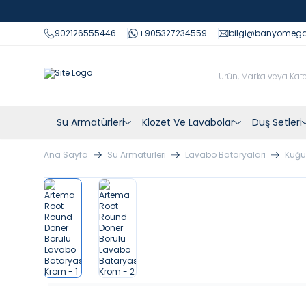
902126555446
+905327234559
bilgi@banyomeg
Su Armatürleri
Klozet Ve Lavabolar
Duş Setleri
Ana Sayfa
Su Armatürleri
Lavabo Bataryaları
Kuğu