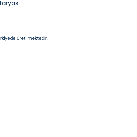
taryası
ürkiyede Üretilmektedir.
YENI
E
GROHE