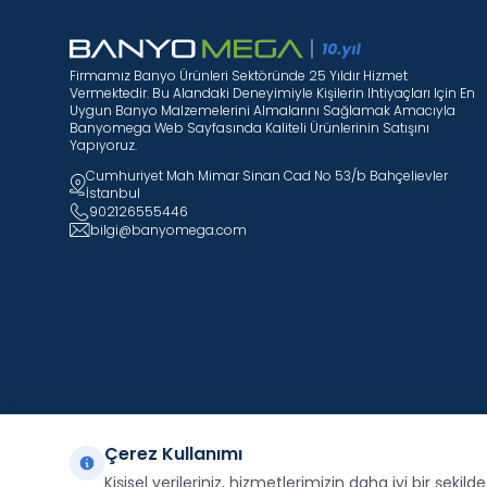
Firmamız Banyo Ürünleri Sektöründe 25 Yıldır Hizmet
Vermektedir. Bu Alandaki Deneyimiyle Kişilerin Ihtiyaçları Için En
Uygun Banyo Malzemelerini Almalarını Sağlamak Amacıyla
Banyomega Web Sayfasında Kaliteli Ürünlerinin Satışını
Yapıyoruz.
Cumhuriyet Mah Mimar Sinan Cad No 53/b Bahçelievler
İstanbul
902126555446
bilgi@banyomega.com
Çerez Kullanımı
Kişisel verileriniz, hizmetlerimizin daha iyi bir şekil