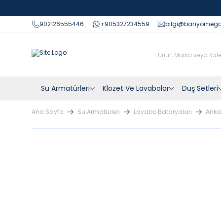
902126555446
+905327234559
bilgi@banyomeg
Su Armatürleri
Klozet Ve Lavabolar
Duş Setleri
Ana Sayfa
Su Armatürleri
Lavabo Bataryaları
Anka