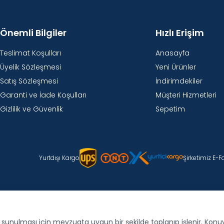
Önemli Bilgiler
Hızlı Erişim
Teslimat Koşulları
Anasayfa
Üyelik Sözleşmesi
Yeni Ürünler
Satış Sözleşmesi
İndirimdekiler
Garanti ve İade Koşulları
Müşteri Hizmetleri
Gizlilik ve Güvenlik
Sepetim
Yurtdışı Kargo
Şirketimiz E-
de sunulması için mevzuata uygun bir şekilde toplanıp işlenir. Konuyla