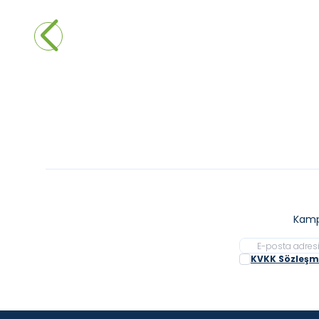
NEWARC - Aqua Ankastre Lavabo
Grohe 
Bataryası Mat Altın
Batar
20.400,00
₺
12.240,00
₺
16.9
%
40
Sepete Ekle
Kamp
KVKK Sözleşme