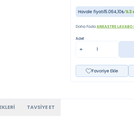
Havale fiyatı
15.064,10
₺
%
3
e
Daha Fazla
ANKASTRE LAVABO 
Adet
Favoriye Ekle
EKLERI
TAVSIYE ET