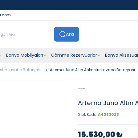
İstanbul İçi Sevkiyatlar Kendi Araçlarımızla Yapılmaktadır
a.com
Ara
Banyo Mobilyaları
Gömme Rezervuarlar
Banyo Aksesuar
stre Lavabo Bataryası
Artema Juno Altın Ankastre Lavabo Bataryası
Artema Juno Altın 
Stok Kodu:
A4083023
15.530,00
₺