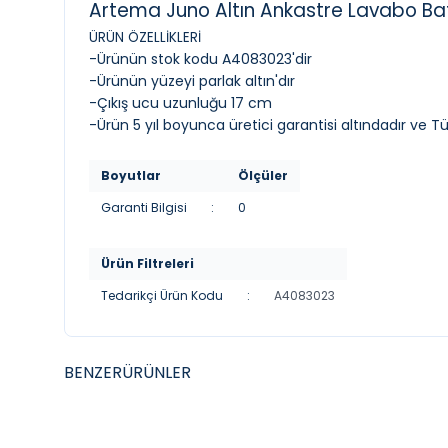
Artema Juno Altın Ankastre Lavabo Ba
ÜRÜN ÖZELLİKLERİ
-Ürünün stok kodu A4083023'dir
-Ürünün yüzeyi parlak altın'dır
-Çıkış ucu uzunluğu 17 cm
-Ürün 5 yıl boyunca üretici garantisi altındadır ve T
Boyutlar
Ölçüler
Garanti Bilgisi
:
0
Ürün Filtreleri
Tedarikçi Ürün Kodu
:
A4083023
BENZER
ÜRÜNLER
YENI
YENI
NEWARC
GROH