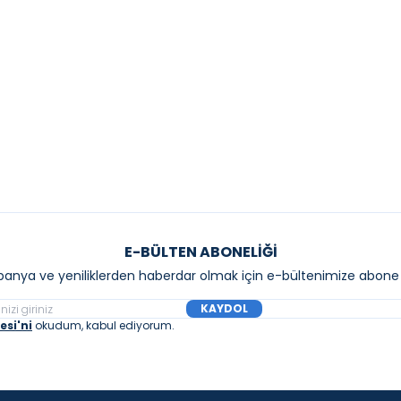
Essence İki Delikli Lavabo
Grohe Eurosmart İki Del
yası M-Boyut Siyah
Bataryası
90,00
₺
9.940,00
₺
Sepete Ekle
Sepete E
E-BÜLTEN ABONELIĞI
anya ve yeniliklerden haberdar olmak için e-bültenimize abone 
KAYDOL
si'ni
okudum, kabul ediyorum.