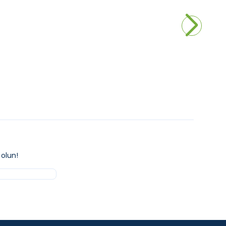
ikli Lavabo
Grohe BauEdge İki Delikli Ankastre
Lavabo Bataryası
9.940,00
₺
kle
Sepete Ekle
olun!