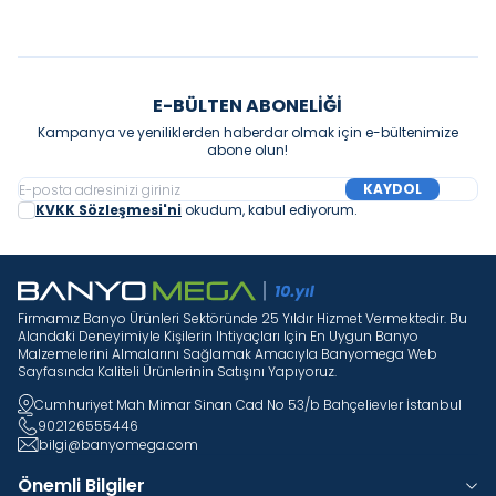
E-BÜLTEN ABONELIĞI
Kampanya ve yeniliklerden haberdar olmak için e-bültenimize
abone olun!
KAYDOL
KVKK Sözleşmesi'ni
okudum, kabul ediyorum.
Firmamız Banyo Ürünleri Sektöründe 25 Yıldır Hizmet Vermektedir. Bu
Alandaki Deneyimiyle Kişilerin Ihtiyaçları Için En Uygun Banyo
Malzemelerini Almalarını Sağlamak Amacıyla Banyomega Web
Sayfasında Kaliteli Ürünlerinin Satışını Yapıyoruz.
Cumhuriyet Mah Mimar Sinan Cad No 53/b Bahçelievler İstanbul
902126555446
bilgi@banyomega.com
Önemli Bilgiler