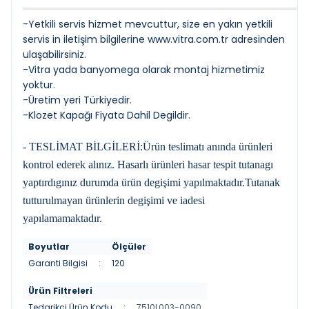
-Yetkili servis hizmet mevcuttur, size en yakın yetkili
servis in iletişim bilgilerine
www.vitra.com.tr
adresinden
ulaşabilirsiniz.
-Vitra yada banyomega olarak montaj hizmetimiz
yoktur.
-Üretim yeri Türkiyedir.
-Klozet Kapağı Fiyata Dahil Degildir.
- TESLİMAT BİLGİLERİ:Ürün teslimatı anında ürünleri
kontrol ederek alınız. Hasarlı ürünleri hasar tespit tutanagı
yaptırdıgınız durumda ürün degişimi yapılmaktadır.Tutanak
tutturulmayan ürünlerin degişimi ve iadesi
yapılamamaktadır.
Boyutlar
Ölçüler
Garanti Bilgisi
:
120
Ürün Filtreleri
Tedarikçi Ürün Kodu
:
7510L003-0090