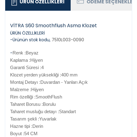
ÜRÜN ÖZELLIKLERI
ÖDEME SEÇENEKLER
VİTRA S60 Smoothflush Asma Klozet
ÜRÜN ÖZELLİKLERİ
-Ürünün stok kodu,
7510L003-0090
-
Renk :Beyaz
Kaplama :Hijyen
Garanti Süresi :4
Klozet yerden yüksekliği :400 mm
Montaj Detayı :Duvardan - Yanları Açık
Malzeme :Hijyen
Rim özelliği :SmoothFlush
Taharet Borusu :Borulu
Taharet musluğu detayı :Standart
Tasarım şekli :Yuvarlak
Hazne tipi :Derin
Boyut :54 CM