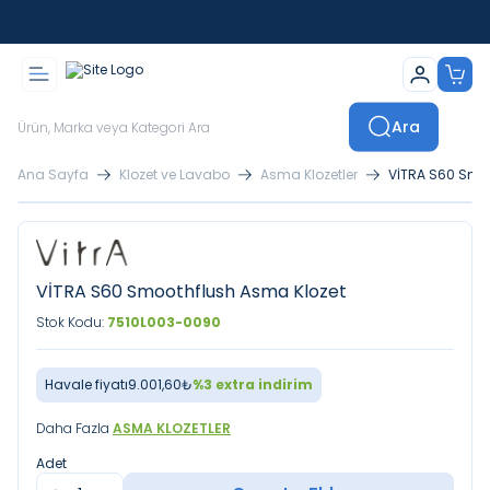
İstanbul İçi Sevkiyatlar Kendi Araçlarımızla Yapılmaktadır
Ara
Ana Sayfa
Klozet ve Lavabo
Asma Klozetler
VİTRA S60 Smo
VİTRA S60 Smoothflush Asma Klozet
Stok Kodu:
7510L003-0090
Havale fiyatı
9.001,60
₺
%
3
extra indirim
Daha Fazla
ASMA KLOZETLER
Adet