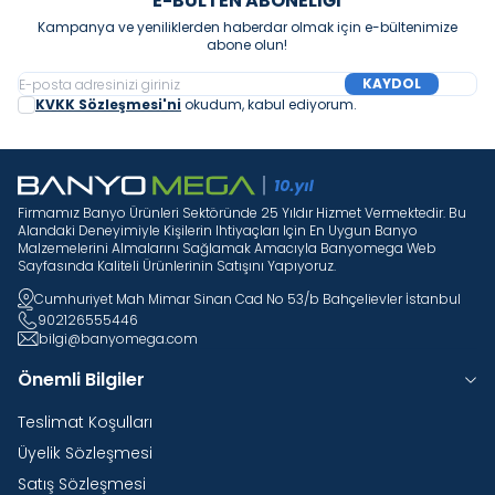
E-BÜLTEN ABONELIĞI
Kampanya ve yeniliklerden haberdar olmak için e-bültenimize
abone olun!
KAYDOL
KVKK Sözleşmesi'ni
okudum, kabul ediyorum.
Firmamız Banyo Ürünleri Sektöründe 25 Yıldır Hizmet Vermektedir. Bu
Alandaki Deneyimiyle Kişilerin Ihtiyaçları Için En Uygun Banyo
Malzemelerini Almalarını Sağlamak Amacıyla Banyomega Web
Sayfasında Kaliteli Ürünlerinin Satışını Yapıyoruz.
Cumhuriyet Mah Mimar Sinan Cad No 53/b Bahçelievler İstanbul
902126555446
bilgi@banyomega.com
Önemli Bilgiler
Teslimat Koşulları
Üyelik Sözleşmesi
Satış Sözleşmesi