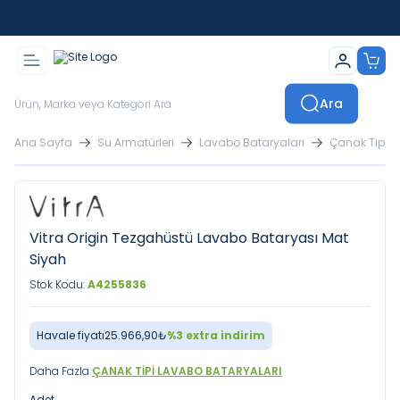
İstanbul İçi Sevkiyatlar Kendi Araçlarımızla Yapılmaktadır
Ara
Ana Sayfa
Su Armatürleri
Lavabo Bataryaları
Çanak Tipi L
Vitra Origin Tezgahüstü Lavabo Bataryası Mat
Siyah
Stok Kodu:
A4255836
Havale fiyatı
25.966,90
₺
%
3
extra indirim
Daha Fazla
ÇANAK TIPI LAVABO BATARYALARI
Adet