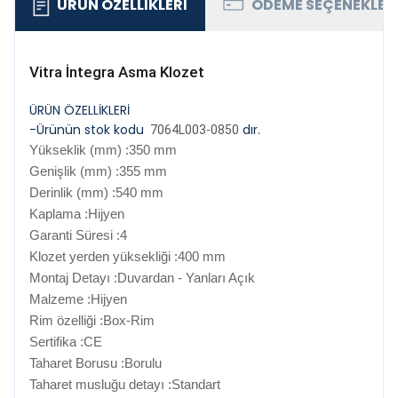
ÜRÜN ÖZELLIKLERI
ÖDEME SEÇENEKLER
Vitra İntegra Asma Klozet
ÜRÜN ÖZELLİKLERİ
-Ürünün stok kodu
dır.
7064L003-0850
Yükseklik (mm) :350 mm
Genişlik (mm) :355 mm
Derinlik (mm) :540 mm
Kaplama :Hijyen
Garanti Süresi :4
Klozet yerden yüksekliği :400 mm
Montaj Detayı :Duvardan - Yanları Açık
Malzeme :Hijyen
Rim özelliği :Box-Rim
Sertifika :CE
Taharet Borusu :Borulu
Taharet musluğu detayı :Standart