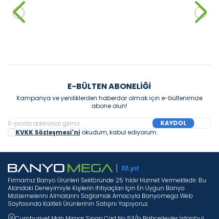
Klozet Kapağı
58.560,00
₺
%
45
12.000,00
₺
32.208,00
₺
Sepete Ekle
Sepete Ekle
E-BÜLTEN ABONELIĞI
Kampanya ve yeniliklerden haberdar olmak için e-bültenimize
abone olun!
KAYDOL
KVKK Sözleşmesi'ni
okudum, kabul ediyorum.
Firmamız Banyo Ürünleri Sektöründe 25 Yıldır Hizmet Vermektedir. Bu
Alandaki Deneyimiyle Kişilerin Ihtiyaçları Için En Uygun Banyo
Malzemelerini Almalarını Sağlamak Amacıyla Banyomega Web
Sayfasında Kaliteli Ürünlerinin Satışını Yapıyoruz.
Cumhuriyet Mah Mimar Sinan Cad No 53/b Bahçelievler İstanbul