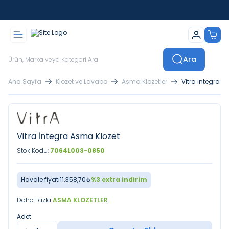
İstanbul İçi Sevkiyatlar Kendi Araçlarımızla Yapılmaktadır
Ara
Ana Sayfa
Klozet ve Lavabo
Asma Klozetler
Vitra İntegra A
Vitra İntegra Asma Klozet
Stok Kodu:
7064L003-0850
Havale fiyatı
11.358,70
₺
%
3
extra indirim
Daha Fazla
ASMA KLOZETLER
Adet