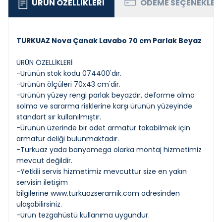
ÜRÜN ÖZELLIKLERI
ÖDEME SEÇENEKLER
TURKUAZ Nova Çanak Lavabo 70 cm Parlak Beyaz
ÜRÜN ÖZELLİKLERİ
-Ürünün stok kodu 074400'dır.
-Ürünün ölçüleri 70x43 cm'dir.
-Ürünün yüzey rengi parlak beyazdır, deforme olma
solma ve sararma risklerine karşı ürünün yüzeyinde
standart sır kullanılmıştır.
-Ürünün üzerinde bir adet armatür takabilmek için
armatür deliği bulunmaktadır.
-Turkuaz yada banyomega olarka montaj hizmetimiz
mevcut değildir.
-Yetkili servis hizmetimiz mevcuttur size en yakın
servisin iletişim
bilgilerine
www.turkuazseramik.com
adresinden
ulaşabilirsiniz.
-Ürün tezgahüstü kullanıma uygundur.