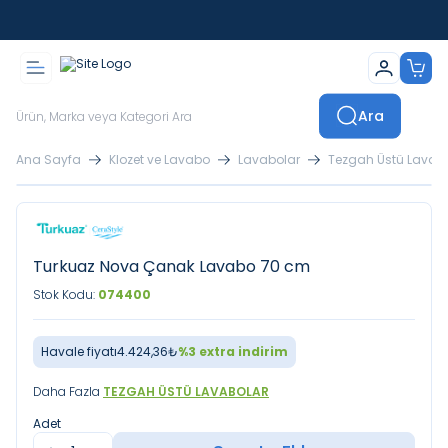
İstanbul İçi Sevkiyatlar Kendi Araçlarımızla Yapılmaktadır
Ara
Ana Sayfa
Klozet ve Lavabo
Lavabolar
Tezgah Üstü Lavab
Turkuaz Nova Çanak Lavabo 70 cm
Stok Kodu:
074400
Havale fiyatı
4.424,36
₺
%
3
extra indirim
Daha Fazla
TEZGAH ÜSTÜ LAVABOLAR
Adet