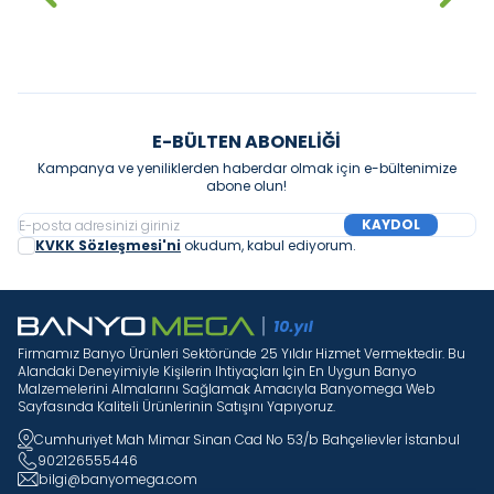
Sepete Ekle
Sepete Ekle
E-BÜLTEN ABONELIĞI
Kampanya ve yeniliklerden haberdar olmak için e-bültenimize
abone olun!
KAYDOL
KVKK Sözleşmesi'ni
okudum, kabul ediyorum.
Firmamız Banyo Ürünleri Sektöründe 25 Yıldır Hizmet Vermektedir. Bu
Alandaki Deneyimiyle Kişilerin Ihtiyaçları Için En Uygun Banyo
Malzemelerini Almalarını Sağlamak Amacıyla Banyomega Web
Sayfasında Kaliteli Ürünlerinin Satışını Yapıyoruz.
Cumhuriyet Mah Mimar Sinan Cad No 53/b Bahçelievler İstanbul
902126555446
bilgi@banyomega.com