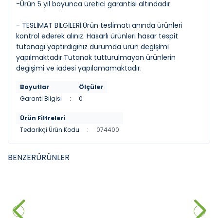
-Ürün 5 yıl boyunca üretici garantisi altındadır.
- TESLİMAT BİLGİLERİ:Ürün teslimatı anında ürünleri
kontrol ederek alınız. Hasarlı ürünleri hasar tespit
tutanagı yaptırdıgınız durumda ürün degişimi
yapılmaktadır.Tutanak tutturulmayan ürünlerin
degişimi ve iadesi yapılamamaktadır.
Boyutlar
Ölçüler
Garanti Bilgisi
:
0
Ürün Filtreleri
Tedarikçi Ürün Kodu
:
074400
BENZER
ÜRÜNLER
DURAVIT
DURAVIT
YENI
YENI
Duravit DuraStyle Çanak
Duravit DuraStyle Çanak
Lavabo, 60 cm Parlak Beyaz
Lavabo, 43 cm Parlak Beyaz
28.150,00
₺
14.480,00
₺