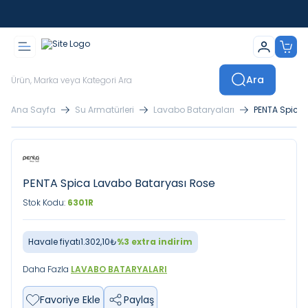
İstanbul İçi Sevkiyatlar Kendi Araçlarımızla Yapılmaktadır
Ara
Ana Sayfa
Su Armatürleri
Lavabo Bataryaları
PENTA Spica
PENTA Spica Lavabo Bataryası Rose
Stok Kodu:
6301R
Havale fiyatı
1.302,10
₺
%
3
extra indirim
Daha Fazla
LAVABO BATARYALARI
Favoriye Ekle
Paylaş