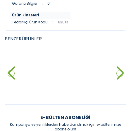
Garanti Bilgisi
:
0
Ürün Filtreleri
Tedarikçi Ürün Kodu
:
6301R
BENZER
ÜRÜNLER
VITRA
MISTILLO
YENI
YENI
Punto 301 Kuğu Borulu Lavabo
Mİstillo SUS 304 Çanak Lavabo
Bataryasi
Bataryası Rose Gold
4.611,60
₺
%
30
3.000,00
₺
3.228,12
₺
Sepete Ekle
Sepete Ekle
E-BÜLTEN ABONELIĞI
Kampanya ve yeniliklerden haberdar olmak için e-bültenimize
abone olun!