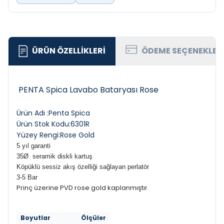
ÜRÜN ÖZELLIKLERI
ÖDEME SEÇENEKLER
PENTA Spica Lavabo Bataryası Rose
Ürün Adı :Penta Spica
Ürün Stok Kodu:6301R
Yüzey Rengi:Rose Gold
5 yıl garanti
35Ø
seramik diskli kartuş
Köpüklü sessiz akış özelliği sağlayan p
erlatör
3-5 Bar
Prinç üzerine PVD rose gold kaplanmıştır.
Boyutlar
Ölçüler