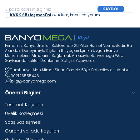
KAYDOL
KVKK Sözleşmesi'ni
okudum, kabul ediyorum.
Firmamız Banyo Ürünleri Sektöründe 25 Yıldır Hizmet Vermektedir. Bu
Alandaki Deneyimiyle Kişilerin Ihtiyaçları Için En Uygun Banyo
Malzemelerini Almalarını Sağlamak Amacıyla Banyomega Web
Sayfasında Kaliteli Ürünlerinin Satışını Yapıyoruz.
Cumhuriyet Mah Mimar Sinan Cad No 53/b Bahçelievler İstanbul
902126555446
bilgi@banyomega.com
Önemli Bilgiler
Teslimat Koşulları
Üyelik Sözleşmesi
Satış Sözleşmesi
Garanti ve İade Koşulları
Gizlilik ve Güvenlik