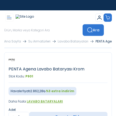
İstanbul İçi Sevkiyatlar Kendi Araçlarımızla Yapılmaktadır
Ara
Ana Sayfa
Su Armatürleri
Lavabo Bataryaları
PENTA Agena
PENTA Agena Lavabo Bataryası Krom
Stok Kodu:
P901
Havale fiyatı
2.862,28
₺
%
3
extra indirim
Daha Fazla
LAVABO BATARYALARI
Adet