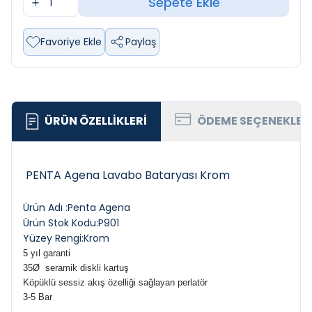
Sepete Ekle
Favoriye Ekle
Paylaş
ÜRÜN ÖZELLIKLERI
ÖDEME SEÇENEKLER
PENTA Agena Lavabo Bataryası Krom
Ürün Adı :Penta Agena
Ürün Stok Kodu:P901
Yüzey Rengi:Krom
5 yıl garanti
35Ø
seramik diskli kartuş
Köpüklü sessiz akış özelliği sağlayan p
erlatör
3-5 Bar