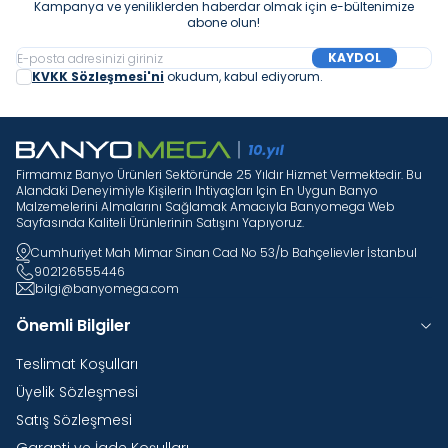
Kampanya ve yeniliklerden haberdar olmak için e-bültenimize
abone olun!
KAYDOL
KVKK Sözleşmesi'ni
okudum, kabul ediyorum.
Firmamız Banyo Ürünleri Sektöründe 25 Yıldır Hizmet Vermektedir. Bu
Alandaki Deneyimiyle Kişilerin Ihtiyaçları Için En Uygun Banyo
Malzemelerini Almalarını Sağlamak Amacıyla Banyomega Web
Sayfasında Kaliteli Ürünlerinin Satışını Yapıyoruz.
Cumhuriyet Mah Mimar Sinan Cad No 53/b Bahçelievler İstanbul
902126555446
bilgi@banyomega.com
Önemli Bilgiler
Teslimat Koşulları
Üyelik Sözleşmesi
Satış Sözleşmesi