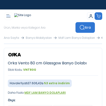
İstanbul İçi Sevkiyatlar Kendi Araçlarımızla Yapılmaktadır
Ara
Ana Sayfa
Banyo Mobilyaları
Mdf Lam Banyo Dolapları
Or
Orka Vento 80 cm Glassgow Banyo Dolabı
Stok Kodu:
VNT80G
Havale fiyatı
37.606,42
₺
%
3
extra indirim
Daha Fazla
MDF LAM BANYO DOLAPLARI
Ölçü: