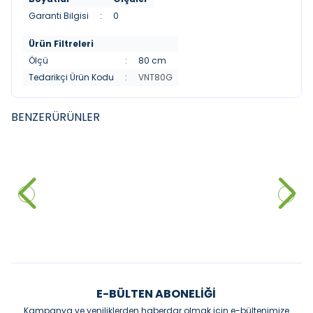
Garanti Bilgisi
:
0
Ürün Filtreleri
Ölçü
:
80 cm
Tedarikçi Ürün Kodu
:
VNT80G
BENZER
ÜRÜNLER
FYM
FYM
FYM New İdea 60 cm Banyo
FYM Koza 65 cm Banyo Dolabı
Dolabı Beyaz
Beyaz
10.032,00
₺
10.994,50
₺
Sepete Ekle
Sepete Ekle
E-BÜLTEN ABONELIĞI
Kampanya ve yeniliklerden haberdar olmak için e-bültenimize