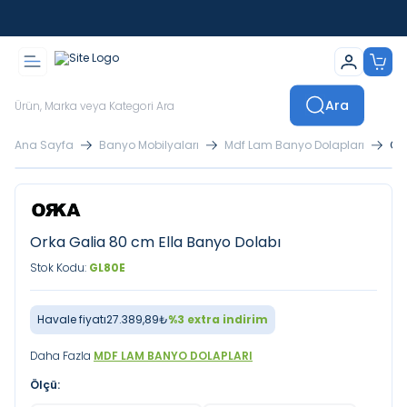
İstanbul İçi Sevkiyatlar Kendi Araçlarımızla Yapılmaktadır
Ara
Ana Sayfa
Banyo Mobilyaları
Mdf Lam Banyo Dolapları
Or
Orka Galia 80 cm Ella Banyo Dolabı
Stok Kodu:
GL80E
Havale fiyatı
27.389,89
₺
%
3
extra indirim
Daha Fazla
MDF LAM BANYO DOLAPLARI
Ölçü: