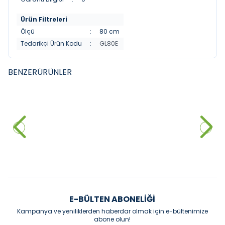
Ürün Filtreleri
Ölçü
:
80 cm
Tedarikçi Ürün Kodu
:
GL80E
BENZER
ÜRÜNLER
FYM
FYM
FYM New İdea 60 cm Banyo
FYM Koza 65 cm Banyo Dolabı
Dolabı Beyaz
Beyaz
10.032,00
₺
10.994,50
₺
Sepete Ekle
Sepete Ekle
E-BÜLTEN ABONELIĞI
Kampanya ve yeniliklerden haberdar olmak için e-bültenimize
abone olun!