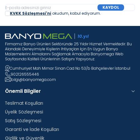
KAYDOL
KVKK Sözleşmesi'ni
okudum, kabul ediyorum.
Firmamız Banyo Ürünleri Sektöründe 25 Yıldır Hizmet Vermektedir. Bu
Alandaki Deneyimiyle Kişilerin Ihtiyaçları Için En Uygun Banyo
Malzemelerini Almalarını Sağlamak Amacıyla Banyomega Web
Sayfasında Kaliteli Ürünlerinin Satışını Yapıyoruz.
Cumhuriyet Mah Mimar Sinan Cad No 53/b Bahçelievler İstanbul
902126555446
bilgi@banyomega.com
Önemli Bilgiler
Teslimat Koşulları
Üyelik Sözleşmesi
Satış Sözleşmesi
Garanti ve İade Koşulları
Gizlilik ve Güvenlik