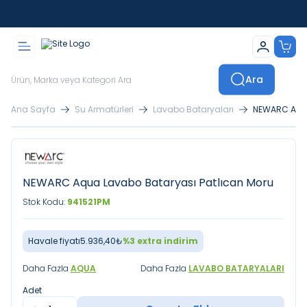
İstanbul İçi Sevkiyatlar Kendi Araçlarımızla Yapılmaktadır
Ara
Ana Sayfa
Su Armatürleri
Lavabo Bataryaları
NEWARC Aqua
NEWARC Aqua Lavabo Bataryası Patlıcan Moru
Stok Kodu:
941521PM
Havale fiyatı
5.936,40
₺
%
3
extra indirim
Daha Fazla
AQUA
Daha Fazla
LAVABO BATARYALARI
Adet