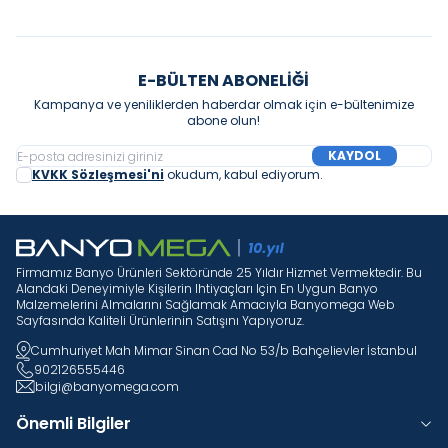
E-BÜLTEN ABONELIĞI
Kampanya ve yeniliklerden haberdar olmak için e-bültenimize
abone olun!
KAYDOL
KVKK Sözleşmesi'ni
okudum, kabul ediyorum.
Firmamız Banyo Ürünleri Sektöründe 25 Yıldır Hizmet Vermektedir. Bu
Alandaki Deneyimiyle Kişilerin Ihtiyaçları Için En Uygun Banyo
Malzemelerini Almalarını Sağlamak Amacıyla Banyomega Web
Sayfasında Kaliteli Ürünlerinin Satışını Yapıyoruz.
Cumhuriyet Mah Mimar Sinan Cad No 53/b Bahçelievler İstanbul
902126555446
bilgi@banyomega.com
Önemli Bilgiler