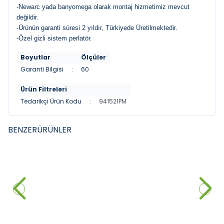
-Newarc yada banyomega olarak montaj hizmetimiz mevcut
değildir.
-Ürünün garanti süresi 2 yıldır, Türkiyede Üretilmektedir.
-Özel gizli sistem perlatör.
Boyutlar
Ölçüler
Garanti Bilgisi
:
60
Ürün Filtreleri
Tedarikçi Ürün Kodu
:
941521PM
BENZER
ÜRÜNLER
VITRA
MISTILLO
YENI
YENI
Punto 301 Kuğu Borulu Lavabo
Mİstillo SUS 304 Çanak Lavabo
Bataryasi
Bataryası Rose Gold
4.611,60
₺
%
30
3.000,00
₺
3.228,12
₺
Sepete Ekle
Sepete Ekle