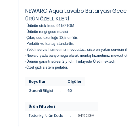
NEWARC Aqua Lavabo Bataryası Gece 
ÜRÜN ÖZELLİKLERİ
-Ürünün stok kodu 941521GM
-Ürünün rengi gece mavisi
-Çıkış ucu uzunluğu 12,5 cm'dir.
-Perlatör ve kartuş standarttır.
-Yetkili servis hizmetimiz mevcuttuz, siize en yakın servisin il
-Newarc yada banyomega olarak montaj hizmetimiz mevcut değ
-Ürünün garanti süresi 2 yıldır, Türkiyede Üretilmektedir.
-Özel gizli sistem perlatör.
Boyutlar
Ölçüler
Garanti Bilgisi
:
60
Ürün Filtreleri
Tedarikçi Ürün Kodu
:
941521GM