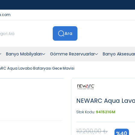
İstanbul İçi Sevkiyatlar Kendi Araçlarımızla Yapılmaktadır
a.com
Ara
Banyo Mobilyaları
Gömme Rezervuarlar
Banyo Aksesuar
RC Aqua Lavabo Bataryası Gece Mavisi
NEWARC Aqua Lavab
Stok Kodu:
941521GM
10.200,00
₺
%
40