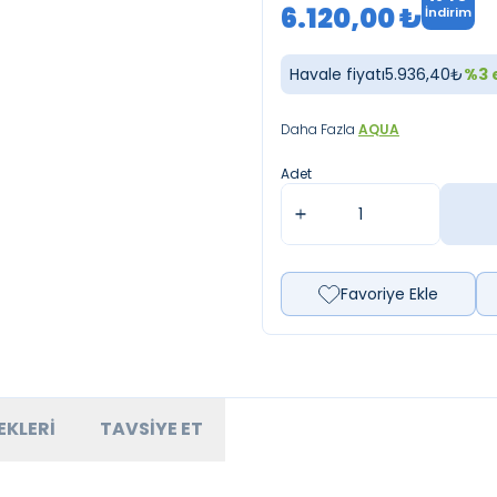
6.120,00
₺
İndirim
Havale fiyatı
5.936,40
₺
%
3
e
Daha Fazla
AQUA
Adet
Favoriye Ekle
EKLERI
TAVSIYE ET