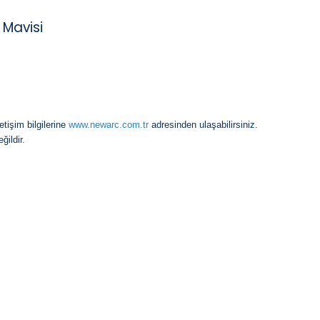
Mavisi
etişim bilgilerine
www.newarc.com.tr
adresinden ulaşabilirsiniz.
ildir.