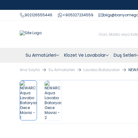
902126555446
+905327234559
bilgi@banyomeg
Su Armatürleri
Klozet Ve Lavabolar
Duş Setleri
Ana Sayfa
Su Armatürleri
Lavabo Bataryaları
NEWA