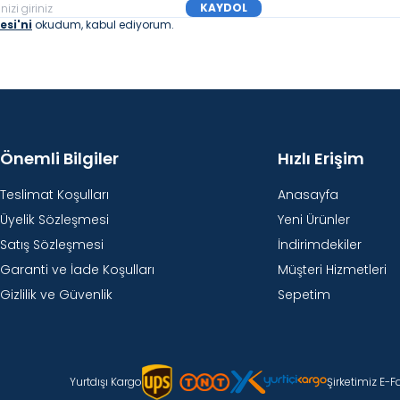
KAYDOL
si'ni
okudum, kabul ediyorum.
Önemli Bilgiler
Hızlı Erişim
Teslimat Koşulları
Anasayfa
Üyelik Sözleşmesi
Yeni Ürünler
Satış Sözleşmesi
İndirimdekiler
Garanti ve İade Koşulları
Müşteri Hizmetleri
Gizlilik ve Güvenlik
Sepetim
Yurtdışı Kargo
Şirketimiz E-