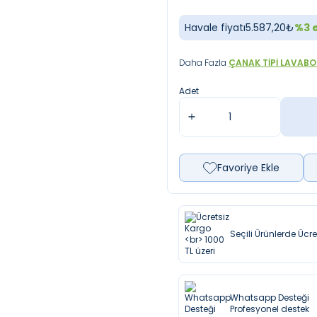
Havale fiyatı
5.587,20
₺
%
3
e
Daha Fazla
ÇANAK TIPI LAVABO
Adet
Favoriye Ekle
Seçili Ürünlerde Ücr
Whatsapp Desteği
Profesyonel destek