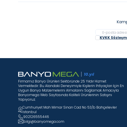
Kamp
KVKK Sözleşme
Firmamız Banyo Ürünleri Sektöründe 25 Yıldır Hizmet
Vermektedir. Bu Alandaki Deneyimiyle Kişilerin Ihtiyaçları Için En
Uygun Banyo Malzemelerini Almalarını Sağlamak Amacıyla
Banyomega Web Sayfasında Kaliteli Ürünlerinin Satışını
Yapıyoruz.
Cumhuriyet Mah Mimar Sinan Cad No 53/b Bahçelievler
İstanbul
902126555446
bilgi@banyomega.com