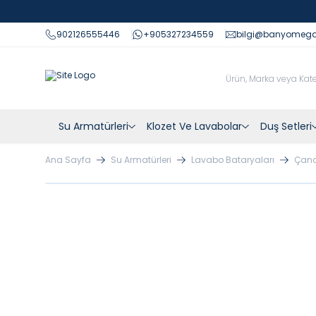
902126555446
+905327234559
bilgi@banyomeg
Su Armatürleri
Klozet Ve Lavabolar
Duş Setleri
Ana Sayfa
Su Armatürleri
Lavabo Bataryaları
Çana