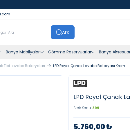
İstanbul İçi Sevkiyatlar Kendi Araçlarımızla Yapılmaktadır
a.com
Ara
Banyo Mobilyaları
Gömme Rezervuarlar
Banyo Aksesuar
k Tipi Lavabo Bataryaları
LPD Royal Çanak Lavabo Bataryası Krom
LPD Royal Çanak L
Stok Kodu:
399
5.760,00
₺