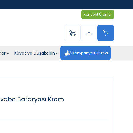
Konsept Ürünler
ları
Küvet ve Duşakabin
Kampanyalı Ürünler
avabo Bataryası Krom