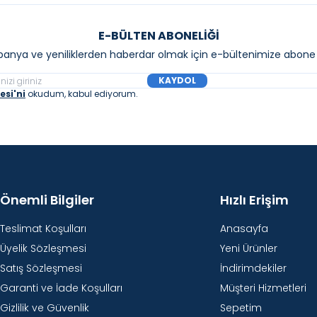
E-BÜLTEN ABONELIĞI
anya ve yeniliklerden haberdar olmak için e-bültenimize abone 
KAYDOL
si'ni
okudum, kabul ediyorum.
Önemli Bilgiler
Hızlı Erişim
Teslimat Koşulları
Anasayfa
Üyelik Sözleşmesi
Yeni Ürünler
Satış Sözleşmesi
İndirimdekiler
Garanti ve İade Koşulları
Müşteri Hizmetleri
Gizlilik ve Güvenlik
Sepetim