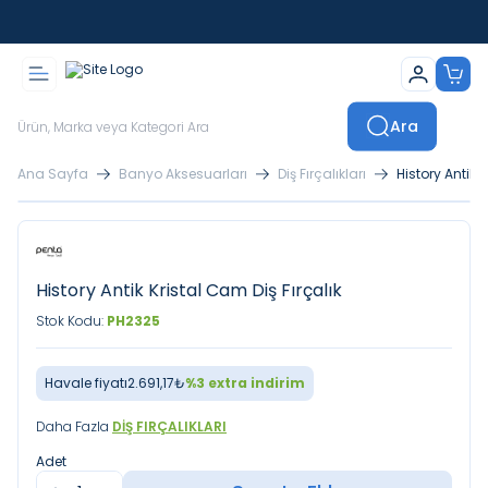
İstanbul İçi Sevkiyatlar Kendi Araçlarımızla Yapılmaktadır
Ara
Ana Sayfa
Banyo Aksesuarları
Diş Fırçalıkları
History Antik 
History Antik Kristal Cam Diş Fırçalık
Stok Kodu:
PH2325
Havale fiyatı
2.691,17
₺
%
3
extra indirim
Daha Fazla
DIŞ FIRÇALIKLARI
Adet