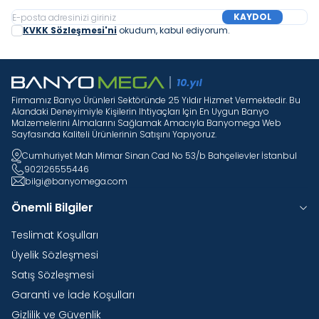
KAYDOL
KVKK Sözleşmesi'ni
okudum, kabul ediyorum.
Firmamız Banyo Ürünleri Sektöründe 25 Yıldır Hizmet Vermektedir. Bu
Alandaki Deneyimiyle Kişilerin Ihtiyaçları Için En Uygun Banyo
Malzemelerini Almalarını Sağlamak Amacıyla Banyomega Web
Sayfasında Kaliteli Ürünlerinin Satışını Yapıyoruz.
Cumhuriyet Mah Mimar Sinan Cad No 53/b Bahçelievler İstanbul
902126555446
bilgi@banyomega.com
Önemli Bilgiler
Teslimat Koşulları
Üyelik Sözleşmesi
Satış Sözleşmesi
Garanti ve İade Koşulları
Gizlilik ve Güvenlik