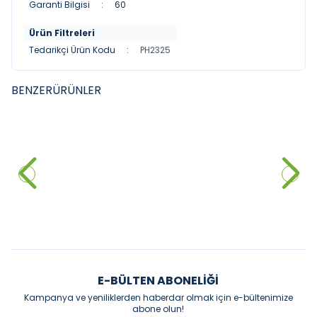
Garanti Bilgisi
:
60
Ürün Filtreleri
Tedarikçi Ürün Kodu
:
PH2325
BENZER
ÜRÜNLER
BOCCHI
BOCCHI
YENI
YENI
BOCCHİ Roma Diş Fırçalık
BOCCHİ Roma Diş Fırçalık Gold
8.742,00
₺
11.250,00
₺
%
40
%
40
5.245,20
₺
6.750,00
₺
Sepete Ekle
Sepete Ekle
E-BÜLTEN ABONELIĞI
Kampanya ve yeniliklerden haberdar olmak için e-bültenimize
abone olun!