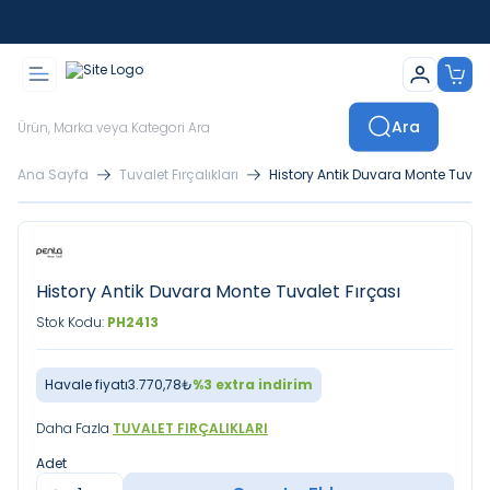
İstanbul İçi Sevkiyatlar Kendi Araçlarımızla Yapılmaktadır
Ara
Ana Sayfa
Tuvalet Fırçalıkları
History Antik Duvara Monte Tuvale
History Antik Duvara Monte Tuvalet Fırçası
Stok Kodu:
PH2413
Havale fiyatı
3.770,78
₺
%
3
extra indirim
Daha Fazla
TUVALET FIRÇALIKLARI
Adet