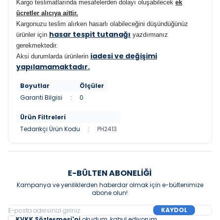
Kargo teslimatlarında mesafelerden dolayı oluşabilecek
ek
ücretler alıcıya aittir
.
Kargonuzu teslim alırken hasarlı olabileceğini düşündüğünüz
hasar tespit tutanağı
ürünler için
yazdırmanız
gerekmektedir.
iadesi ve değişimi
Aksi durumlarda ürünlerin
yapılamamaktadır.
Boyutlar
Ölçüler
Garanti Bilgisi
:
0
Ürün Filtreleri
Tedarikçi Ürün Kodu
:
PH2413
E-BÜLTEN ABONELIĞI
Kampanya ve yeniliklerden haberdar olmak için e-bültenimize
abone olun!
KAYDOL
KVKK Sözleşmesi'ni
okudum, kabul ediyorum.