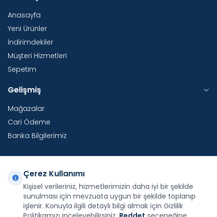
Anasayfa
Yeni Ürünler
İndirimdekiler
Müşteri Hizmetleri
Sepetim
Gelişmiş
Mağazalar
Cari Ödeme
Banka Bilgilerimiz
Çerez Kullanımı
Yurtdışı Kargo
Kişisel verileriniz, hizmetlerimizin daha iyi bir şekilde
sunulması için mevzuata uygun bir şekilde toplanıp
Şirketimiz E-Fatura ve E-Arşiv Fatura uygulaması
kapsamındadır.
işlenir. Konuyla ilgili detaylı bilgi almak için Gizlilik
Politikamızı inceleyebilirsiniz.
Reddet
seçeneğine