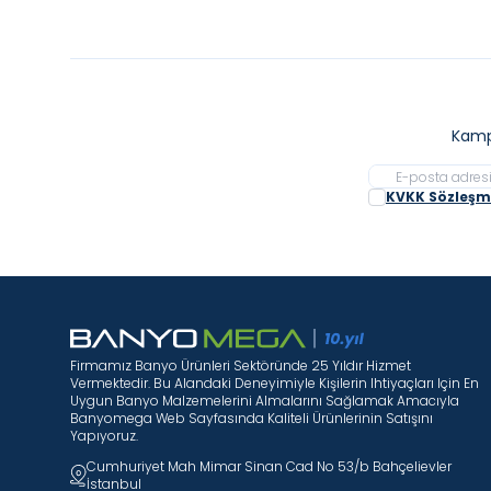
Kamp
KVKK Sözleşme
Firmamız Banyo Ürünleri Sektöründe 25 Yıldır Hizmet
Vermektedir. Bu Alandaki Deneyimiyle Kişilerin Ihtiyaçları Için En
Uygun Banyo Malzemelerini Almalarını Sağlamak Amacıyla
Banyomega Web Sayfasında Kaliteli Ürünlerinin Satışını
Yapıyoruz.
Cumhuriyet Mah Mimar Sinan Cad No 53/b Bahçelievler
İstanbul