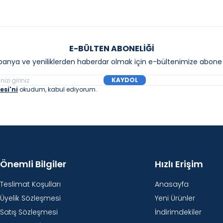
E-BÜLTEN ABONELIĞI
anya ve yeniliklerden haberdar olmak için e-bültenimize abone 
KAYDOL
si'ni
okudum, kabul ediyorum.
Önemli Bilgiler
Hızlı Erişim
Teslimat Koşulları
Anasayfa
Üyelik Sözleşmesi
Yeni Ürünler
Satış Sözleşmesi
İndirimdekiler