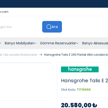
İstanbul İçi Sevkiyatlar Kendi Araçlarımızla Yapılmaktadır
a.com
Ara
Banyo Mobilyaları
Gömme Rezervuarlar
Banyo Aksesuar
k Tipi Lavabo Bataryaları
Hansgrohe Talis E 240 Parlak Altın Lavabo 
Hansgrohe Talis E 2
Stok Kodu:
71716990
20.580,00
₺