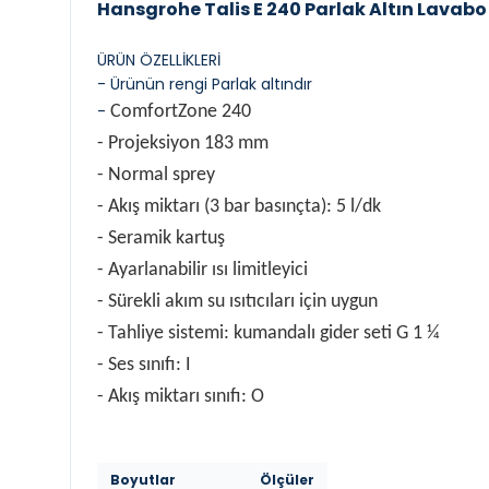
Hansgrohe Talis E 240 Parlak Altın Lavabo
ÜRÜN ÖZELLİKLERİ
- Ürünün rengi Parlak altındır
-
ComfortZone 240
- Projeksiyon 183 mm
- Normal sprey
- A
kış miktarı (3 bar basınçta): 5 l/dk
- Seramik kartuş
- Ayarlanabilir ısı limitleyici
- Sürekli akım su ısıtıcıları için uygun
- Tahliye sistemi: kumandalı gider seti G 1 ¼
- Ses sınıfı: I
- Akış miktarı sınıfı: O
Boyutlar
Ölçüler