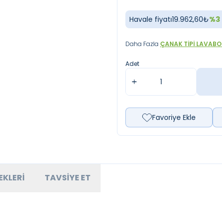
Havale fiyatı
19.962,60
₺
%
3
Daha Fazla
ÇANAK TIPI LAVABO
Adet
Favoriye Ekle
EKLERI
TAVSIYE ET