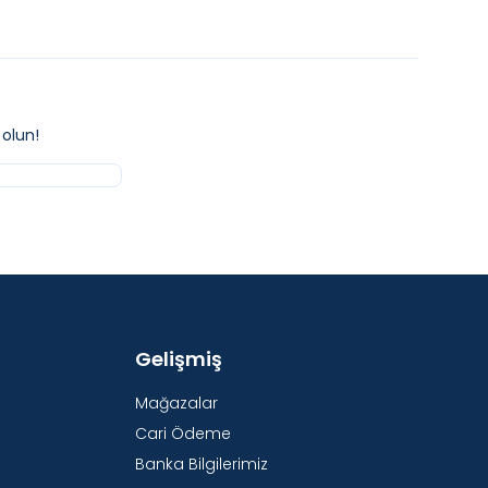
olun!
Gelişmiş
Mağazalar
Cari Ödeme
Banka Bilgilerimiz