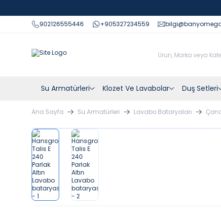
902126555446
+905327234559
bilgi@banyomeg
Su Armatürleri
Klozet Ve Lavabolar
Duş Setleri
Ana Sayfa
Su Armatürleri
Lavabo Bataryaları
Çana