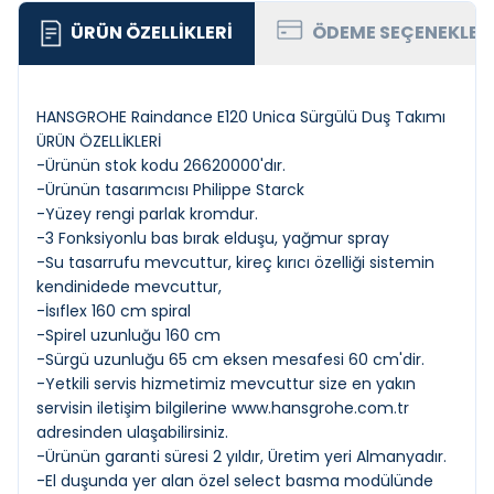
ÜRÜN ÖZELLIKLERI
ÖDEME SEÇENEKLER
HANSGROHE Raindance E120 Unica Sürgülü Duş Takımı
ÜRÜN ÖZELLİKLERİ
-Ürünün stok kodu 26620000'dır.
-Ürünün tasarımcısı Philippe Starck
-Yüzey rengi parlak kromdur.
-3 Fonksiyonlu bas bırak elduşu, yağmur spray
-Su tasarrufu mevcuttur, kireç kırıcı özelliği sistemin
kendinidede mevcuttur,
-İsıflex 160 cm spiral
-Spirel uzunluğu 160 cm
-Sürgü uzunluğu 65 cm eksen mesafesi 60 cm'dir.
-Yetkili servis hizmetimiz mevcuttur size en yakın
servisin iletişim bilgilerine
www.hansgrohe.com.tr
adresinden ulaşabilirsiniz.
-Ürünün garanti süresi 2 yıldır, Üretim yeri Almanyadır.
-El duşunda yer alan özel select basma modülünde