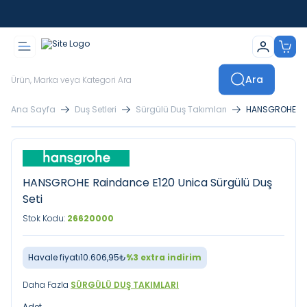
İstanbul İçi Sevkiyatlar Kendi Araçlarımızla Yapılmaktadır
Ara
Ana Sayfa
Duş Setleri
Sürgülü Duş Takımları
HANSGROHE Rai
HANSGROHE Raindance E120 Unica Sürgülü Duş
Seti
Stok Kodu:
26620000
Havale fiyatı
10.606,95
₺
%
3
extra indirim
Daha Fazla
SÜRGÜLÜ DUŞ TAKIMLARI
Adet