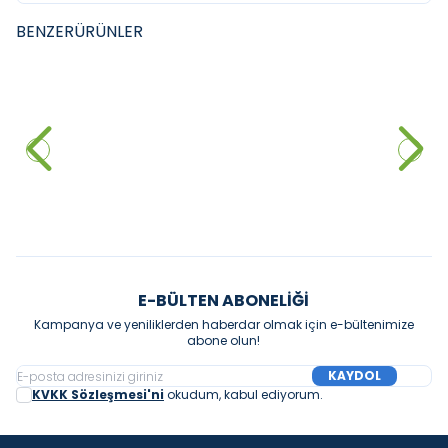
BENZER
ÜRÜNLER
HANSGROHE
HANSGROHE
YENI
YENI
HANSGROHE Croma 100 Vario
HANSGROHE Crometta 85 Vario
Sürgülü Duş seti
Sürgülü Duş Seti
4.830,00
₺
2.960,00
₺
Sepete Ekle
Sepete Ekle
E-BÜLTEN ABONELIĞI
Kampanya ve yeniliklerden haberdar olmak için e-bültenimize
abone olun!
KAYDOL
KVKK Sözleşmesi'ni
okudum, kabul ediyorum.