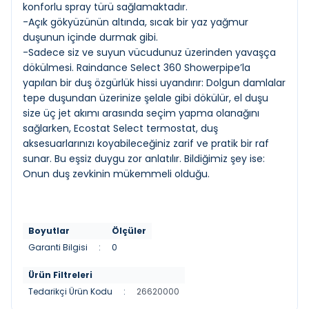
konforlu spray türü sağlamaktadır.
-Açık gökyüzünün altında, sıcak bir yaz yağmur
duşunun içinde durmak gibi.
-Sadece siz ve suyun vücudunuz üzerinden yavaşça
dökülmesi. Raindance Select 360 Showerpipe’la
yapılan bir duş özgürlük hissi uyandırır: Dolgun damlalar
tepe duşundan üzerinize şelale gibi dökülür, el duşu
size üç jet akımı arasında seçim yapma olanağını
sağlarken, Ecostat Select termostat, duş
aksesuarlarınızı koyabileceğiniz zarif ve pratik bir raf
sunar. Bu eşsiz duygu zor anlatılır. Bildiğimiz şey ise:
Onun duş zevkinin mükemmeli olduğu.
Boyutlar
Ölçüler
Garanti Bilgisi
:
0
Ürün Filtreleri
Tedarikçi Ürün Kodu
:
26620000