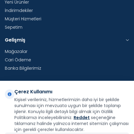
Yeni Ürünler
İndirimdekiler
Müşteri Hizmetleri
Sepetim
Gelişmiş
Mağazalar
Cari Ödeme
Banka Bilgilerimiz
Çerez Kullanımı
Yurtdışı Kargo
Kişisel verileriniz, hizmetlerimizin daha iyi bir şekilde
sunulması için mevzuata uygun bir şekilde toplanıp
Şirketimiz E-Fatura ve E-Arşiv Fatura uygulaması
kapsamındadır.
işlenir. Konuyla ilgili detaylı bilgi almak için Gizlilik
Politikamızı inceleyebilirsiniz.
Reddet
seçeneğine
tıklamanız halinde yalnızca internet sitemizin çalışması
için gerekli çerezler kullanılacaktır.