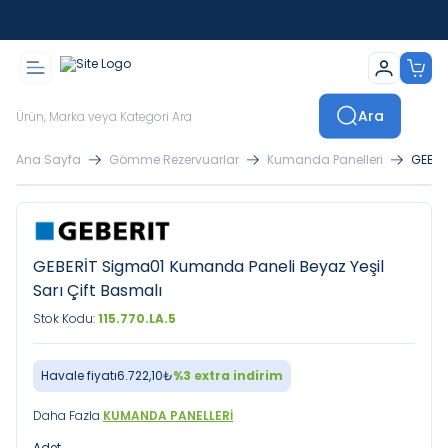
İstanbul İçi Sevkiyatlar Kendi Araçlarımızla Yapılmaktadır
Ara
Ana Sayfa
Gömme Rezervuarlar
Kumanda Panelleri
GEBER
GEBERİT Sigma01 Kumanda Paneli Beyaz Yeşil
Sarı Çift Basmalı
Stok Kodu:
115.770.LA.5
Havale fiyatı
6.722,10
₺
%
3
extra indirim
Daha Fazla
KUMANDA PANELLERI
Adet