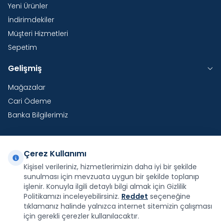
Yeni Ürünler
İndirimdekiler
Müşteri Hizmetleri
Sepetim
Gelişmiş
Mağazalar
Cari Ödeme
Banka Bilgilerimiz
Çerez Kullanımı
Yurtdışı Kargo
Kişisel verileriniz, hizmetlerimizin daha iyi bir şekilde
sunulması için mevzuata uygun bir şekilde toplanıp
Şirketimiz E-Fatura ve E-Arşiv Fatura uygulaması
kapsamındadır.
işlenir. Konuyla ilgili detaylı bilgi almak için Gizlilik
Politikamızı inceleyebilirsiniz.
Reddet
seçeneğine
tıklamanız halinde yalnızca internet sitemizin çalışması
için gerekli çerezler kullanılacaktır.