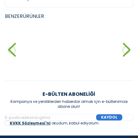
BENZER
ÜRÜNLER
BOCCHI
VITRA
YENI
Bocchi Vivente Cam
Vitra Root Altın Kumanda
Kumanda Paneli Kaşmir
Paneli
7.500,00
₺
2.690,00
₺
Sepete Ekle
Sepete Ekle
E-BÜLTEN ABONELIĞI
Kampanya ve yeniliklerden haberdar olmak için e-bültenimize
abone olun!
KAYDOL
KVKK Sözleşmesi'ni
okudum, kabul ediyorum.