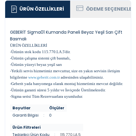
ÜRÜN ÖZELLIKLERI
ÖDEME SEÇENEKLER
GEBERİT Sigma01 Kumanda Paneli Beyaz Yeşil Sarı Çift
Basmalı
ÜRÜN ÖZELLİKLERİ
-Ürünün stok kodu 115.770.LA.5'dir.
-Ürünün çalışma sistemi çift basmalı,
-Ürünün yüzeyi beyaz yeşil sarı
-Yetkili servis hizmetimiz mevcuttur, size en yakın servisin iletişim
bilgilerine
www.geberit.com.tr
adresinden ulaşabilirsiniz.
-Geberit yada banyomega olarak montaj hizmetimiz mevcut değildir.
-Ürünün garanti süresi 5 yıldır ve İsviçrede Üretilmektedir.
-Sigma serisi Tüm Rezervuarlara uyumludur.
Boyutlar
Ölçüler
Garanti Bilgisi
:
0
Ürün Filtreleri
Tedarikçi Ürün Kodu
:
115.770.LA.5