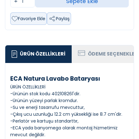
Sepete Ekle
Favoriye Ekle
Paylaş
ÜRÜN ÖZELLIKLERI
ÖDEME SEÇENEKLER
ECA Natura Lavabo Bataryası
ÜRÜN ÖZELLİKLERİ
-Ürünün stok kodu 402108261'dir.
-Ürünün yüzeyi parlak kromdur.
-Su ve enerji tasarrufu mevcuttur,
-Çıkış ucu uzunluğu 12.2 cm yüksekliği ise 8.7 cm'dir.
-Perlatör ve kartuşu standarttır,
-ECA yada banyomega olarak montaj hizmetimiz
mevcut değildir.