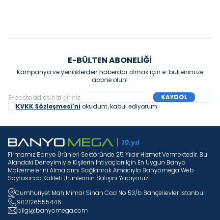
E-BÜLTEN ABONELIĞI
Kampanya ve yeniliklerden haberdar olmak için e-bültenimize
abone olun!
KAYDOL
KVKK Sözleşmesi'ni
okudum, kabul ediyorum.
Firmamız Banyo Ürünleri Sektöründe 25 Yıldır Hizmet Vermektedir. Bu
Alandaki Deneyimiyle Kişilerin Ihtiyaçları Için En Uygun Banyo
Malzemelerini Almalarını Sağlamak Amacıyla Banyomega Web
Sayfasında Kaliteli Ürünlerinin Satışını Yapıyoruz.
Cumhuriyet Mah Mimar Sinan Cad No 53/b Bahçelievler İstanbul
902126555446
bilgi@banyomega.com