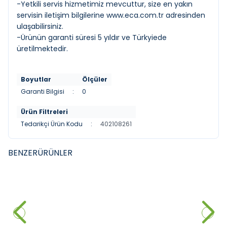
-Yetkili servis hizmetimiz mevcuttur, size en yakın
servisin iletişim bilgilerine
www.eca.com.tr
adresinden
ulaşabilirsiniz.
-Ürünün garanti süresi 5 yıldır ve Türkyiede
üretilmektedir.
Boyutlar
Ölçüler
Garanti Bilgisi
:
0
Ürün Filtreleri
Tedarikçi Ürün Kodu
:
402108261
BENZER
ÜRÜNLER
VITRA
MISTILLO
YENI
YENI
Punto 301 Kuğu Borulu Lavabo
Mİstillo SUS 304 Çanak Lavabo
Bataryasi
Bataryası Rose Gold
4.611,60
₺
%
30
3.000,00
₺
3.228,12
₺
Sepete Ekle
Sepete Ekle