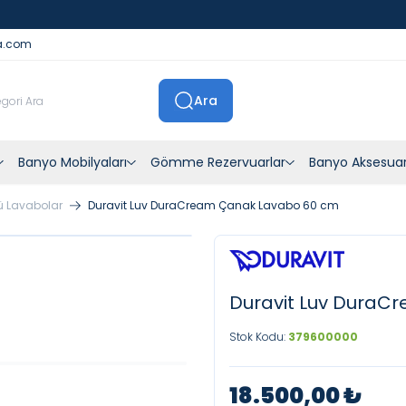
İstanbul İçi Sevkiyatlar Kendi Araçlarımızla Yapılmaktadır
a.com
Ara
Banyo Mobilyaları
Gömme Rezervuarlar
Banyo Aksesuar
ü Lavabolar
Duravit Luv DuraCream Çanak Lavabo 60 cm
Duravit Luv DuraC
Stok Kodu:
379600000
18.500,00
₺