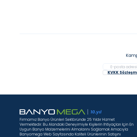
Kamp
KVKK Sözleşme
Firmamız Banyo Ürünleri Sektöründe 25 Yıldır Hizmet
Vermektedir. Bu Alandaki Deneyimiyle Kişilerin Ihtiyaçları Için En
Uygun Banyo Malzemelerini Almalarını Sağlamak Amacıyla
Banyomega Web Sayfasında Kaliteli Ürünlerinin Satışını