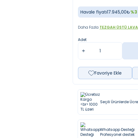
Havale fiyatı
17.945,00
₺
%
3
Daha Fazla
TEZGAH ÜSTÜ LAV
Adet
Favoriye Ekle
Seçili Ürünlerde Ücr
Whatsapp Desteği
Profesyonel destek