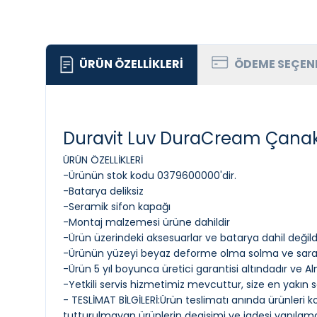
ÜRÜN ÖZELLIKLERI
ÖDEME SEÇEN
Duravit Luv DuraCream Çana
ÜRÜN ÖZELLİKLERİ
-Ürünün stok kodu 0379600000'dir.
-Batarya deliksiz
-Seramik sifon kapağı
-Montaj malzemesi ürüne dahildir
-Ürün üzerindeki aksesuarlar ve batarya dahil değild
-Ürünün yüzeyi beyaz deforme olma solma ve sararm
-Ürün 5 yıl boyunca üretici garantisi altındadır ve 
-Yetkili servis hizmetimiz mevcuttur, size en yakın ser
- TESLİMAT BİLGİLERİ:Ürün teslimatı anında ürünleri k
tutturulmayan ürünlerin degişimi ve iadesi yapılam