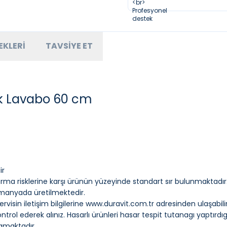
EKLERI
TAVSIYE ET
k Lavabo 60 cm
ir
a risklerine karşı ürünün yüzeyinde standart sır bulunmaktadır
Almanyada üretilmektedir.
visin iletişim bilgilerine
www.duravit.com.tr
adresinden ulaşabilir
ontrol ederek alınız. Hasarlı ürünleri hasar tespit tutanagı yaptı
amaktadır.