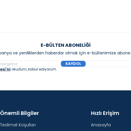
E-BÜLTEN ABONELIĞI
anya ve yeniliklerden haberdar olmak için e-bültenimize abone 
KAYDOL
si'ni
okudum, kabul ediyorum.
Önemli Bilgiler
Hızlı Erişim
Teslimat Koşulları
Anasayfa