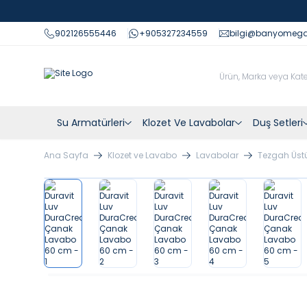
902126555446
+905327234559
bilgi@banyomeg
Su Armatürleri
Klozet Ve Lavabolar
Duş Setleri
Ana Sayfa
Klozet ve Lavabo
Lavabolar
Tezgah Üst