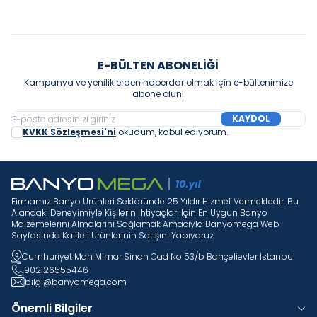
E-BÜLTEN ABONELIĞI
Kampanya ve yeniliklerden haberdar olmak için e-bültenimize
abone olun!
KAYDOL
KVKK Sözleşmesi'ni
okudum, kabul ediyorum.
Firmamız Banyo Ürünleri Sektöründe 25 Yıldır Hizmet Vermektedir. Bu
Alandaki Deneyimiyle Kişilerin Ihtiyaçları Için En Uygun Banyo
Malzemelerini Almalarını Sağlamak Amacıyla Banyomega Web
Sayfasında Kaliteli Ürünlerinin Satışını Yapıyoruz.
Cumhuriyet Mah Mimar Sinan Cad No 53/b Bahçelievler İstanbul
902126555446
bilgi@banyomega.com
Önemli Bilgiler