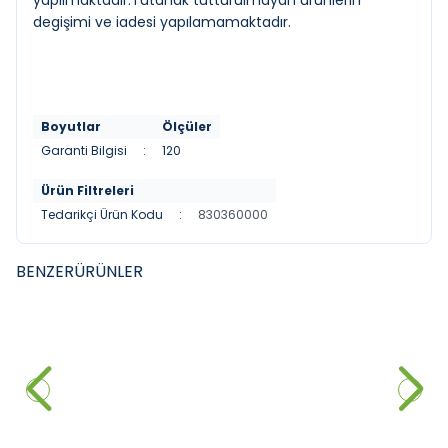
yapılmaktadır.Tutanak tutturulmayan ürünlerin
degişimi ve iadesi yapılamamaktadır.
Boyutlar
Ölçüler
Garanti Bilgisi
:
120
Ürün Filtreleri
Tedarikçi Ürün Kodu
:
830360000
BENZER
ÜRÜNLER
LUCCO
TURKUAZ
Lucco Avva Pisuvar Fotoselli
Turkuaz Ctiy Pisuar Ara
Elektrikli Parlak Beyaz
Bölmesi
26.640,00
₺
2.352,00
₺
Sepete Ekle
Sepete Ekle