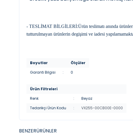
- TESLİMAT BİLGİLERİ:Ürün teslimatı anında ürünleri kon
tutturulmayan ürünlerin degişimi ve iadesi yapılamamakta
Boyutlar
Ölçüler
Garanti Bilgisi
:
0
Ürün Filtreleri
Renk
:
Beyaz
Tedarikçi Ürün Kodu
:
VX255-00CB00E-0000
BENZER
ÜRÜNLER