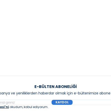
YENI
IT
DURAVIT
it DuraStyle Çanak Lavabo, 43 cm
Duravit Luv DuraCeram
 Beyaz
60 cm Parlak Beyaz
80,00
₺
24.770,00
₺
Sepete Ekle
Sepete E
E-BÜLTEN ABONELIĞI
anya ve yeniliklerden haberdar olmak için e-bültenimize abone 
KAYDOL
si'ni
okudum, kabul ediyorum.