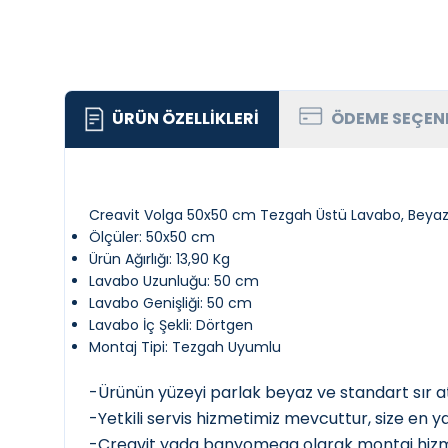
ÜRÜN ÖZELLIKLERI
ÖDEME SEÇEN
Creavit Volga 50x50 cm Tezgah Üstü Lavabo, Beya
Ölçüler: 50x50 cm
Ürün Ağırlığı: 13,90 Kg
Lavabo Uzunluğu: 50 cm
Lavabo Genişliği: 50 cm
Lavabo İç Şekli: Dörtgen
Montaj Tipi: Tezgah Uyumlu
-Ürünün yüzeyi parlak beyaz ve standart sır at
-Yetkili servis hizmetimiz mevcuttur, size en yak
-Creavit yada banyomega olarak montaj hizme