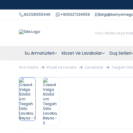
902126555446
+905327234559
bilgi@banyomeg
Su Armatürleri
Klozet Ve Lavabolar
Duş Setleri
Ana Sayfa
Klozet ve Lavabo
Lavabolar
Tezgah Üst