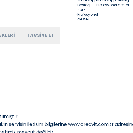
Whatsapp Desteği
Profesyonel destek
EKLERI
TAVSIYE ET
z
ılmıştır.
ın servisin iletişim bilgilerine
www.creavit.com.tr
adresind
timiz mevcut değildir.