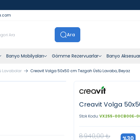
İstanbul İçi Sevkiyatlar Kendi Araçlarımızla Yapılmaktadır
a.com
Ara
Banyo Mobilyaları
Gömme Rezervuarlar
Banyo Aksesuar
ü Lavabolar
Creavit Volga 50x50 cm Tezgah Üstü Lavabo, Beyaz
Creavit Volga 50x5
Stok Kodu:
VX255-00CB00E-0
8.940,00
₺
%
30