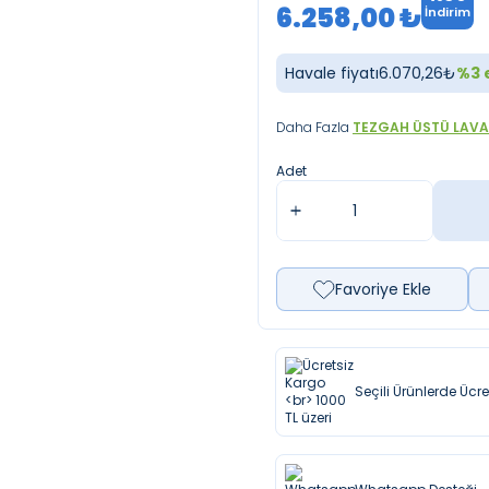
6.258,00
₺
İndirim
Havale fiyatı
6.070,26
₺
%
3
e
Daha Fazla
TEZGAH ÜSTÜ LAV
Adet
Favoriye Ekle
Seçili Ürünlerde Ücr