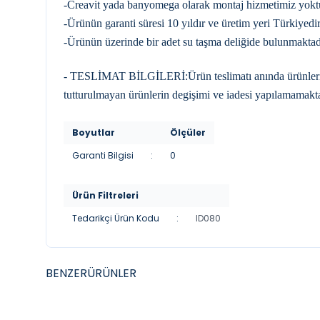
-Creavit yada banyomega olarak montaj hizmetimiz yokt
-Ürünün garanti süresi 10 yıldır ve üretim yeri Türkiyedir
-Ürünün üzerinde bir adet su taşma deliğide bulunmaktad
- TESLİMAT BİLGİLERİ:Ürün teslimatı anında ürünleri kon
tutturulmayan ürünlerin degişimi ve iadesi yapılamamakta
Boyutlar
Ölçüler
Garanti Bilgisi
:
0
Ürün Filtreleri
Tedarikçi Ürün Kodu
:
ID080
BENZER
ÜRÜNLER
YENI
YENI
CREAVIT
CREAV