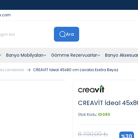
İstanbul İçi Sevkiyatlar Kendi Araçlarımızla Yapılmaktadır
a.com
Ara
Banyo Mobilyaları
Gömme Rezervuarlar
Banyo Aksesuar
lu Lavabolar
CREAVİT İdeal 45x80 cm Lavabo Exstra Beyaz
CREAVİT İdeal 45x8
Stok Kodu:
ID080
8.700,00
₺
%
30