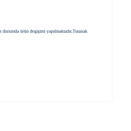
nız durumda ürün degişimi yapılmaktadır.Tutanak
YENI
CREAVIT