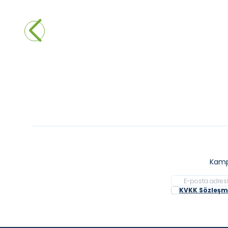
CREAVİT Su 46x121 cm Çift Hazneli
CREAV
Lavabo
Beyaz
14.580,00
₺
10.206,00
₺
8
%
30
%
30
Sepete Ekle
Kamp
KVKK Sözleşme