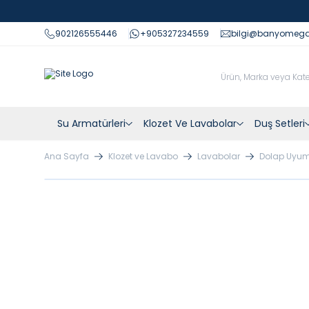
902126555446
+905327234559
bilgi@banyomeg
Su Armatürleri
Klozet Ve Lavabolar
Duş Setleri
Ana Sayfa
Klozet ve Lavabo
Lavabolar
Dolap Uyum