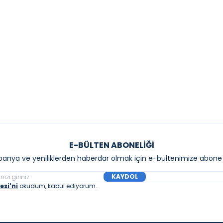
İT Su 45x75 cm Lavabo Exstra
CREAVİT Su 45x65 cm L
Beyaz
.340,00
₺
5.838,00
₺
7.980,00
₺
5.586
%
30
Sepete Ekle
Sepete E
E-BÜLTEN ABONELIĞI
anya ve yeniliklerden haberdar olmak için e-bültenimize abone 
KAYDOL
si'ni
okudum, kabul ediyorum.