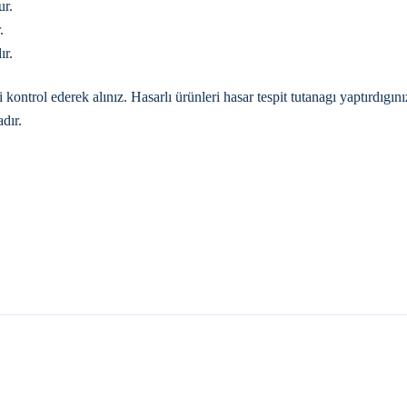
ur.
.
ır.
trol ederek alınız. Hasarlı ürünleri hasar tespit tutanagı yaptırdıgı
dır.
YENI
IT
CREAVIT