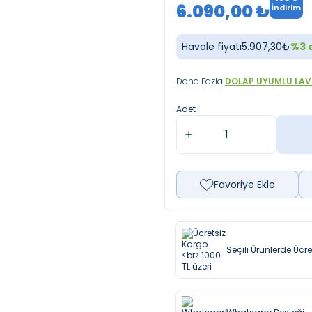
6.090,00
₺
İndirim
Havale fiyatı
5.907,30
₺
%
3
e
Daha Fazla
DOLAP UYUMLU LA
Adet
Favoriye Ekle
Seçili Ürünlerde Ücr