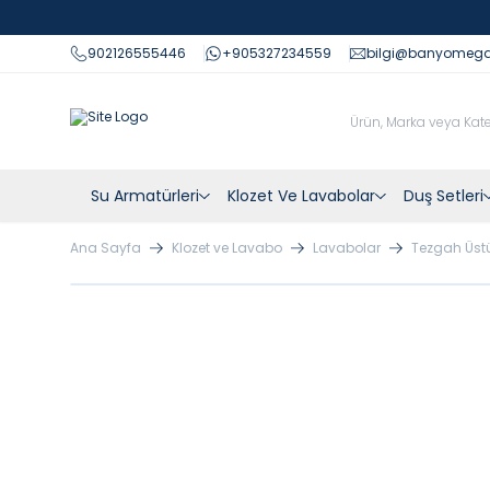
902126555446
+905327234559
bilgi@banyomeg
Su Armatürleri
Klozet Ve Lavabolar
Duş Setleri
Ana Sayfa
Klozet ve Lavabo
Lavabolar
Tezgah Üst