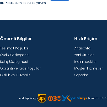
si'ni
okudum, kabul ediyorum.
Önemli Bilgiler
Hızlı Erişim
Teslimat Koşulları
Anasayfa
Üyelik Sözleşmesi
Yeni Ürünler
Satış Sözleşmesi
İndirimdekiler
Garanti ve İade Koşulları
Müşteri Hizmetleri
Gizlilik ve Güvenlik
Sepetim
Yurtdışı Kargo
Şirketimiz E-