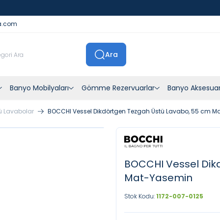
İstanbul İçi Sevkiyatlar Kendi Araçlarımızla Yapılmaktadır
a.com
Ara
Banyo Mobilyaları
Gömme Rezervuarlar
Banyo Aksesuar
ü Lavabolar
BOCCHI Vessel Dikdörtgen Tezgah Üstü Lavabo, 55 cm 
BOCCHI Vessel Dik
Mat-Yasemin
Stok Kodu:
1172-007-0125