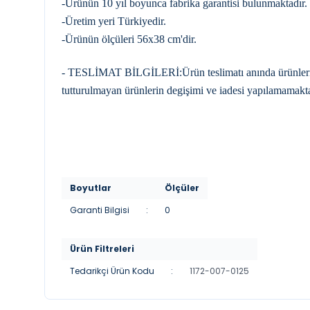
-Ürünün 10 yıl boyunca fabrika garantisi bulunmaktadır.
-Üretim yeri Türkiyedir.
-Ürünün ölçüleri 56x38 cm'dir.
- TESLİMAT BİLGİLERİ:Ürün teslimatı anında ürünleri kon
tutturulmayan ürünlerin degişimi ve iadesi yapılamamakta
Boyutlar
Ölçüler
Garanti Bilgisi
:
0
Ürün Filtreleri
Tedarikçi Ürün Kodu
:
1172-007-0125