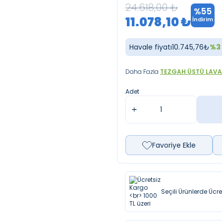
24.618,00
₺
%
55
11.078,10
₺
İndirim
Havale fiyatı
10.745,76
₺
%
3
Daha Fazla
TEZGAH ÜSTÜ LAV
Adet
Favoriye Ekle
Seçili Ürünlerde Ücr