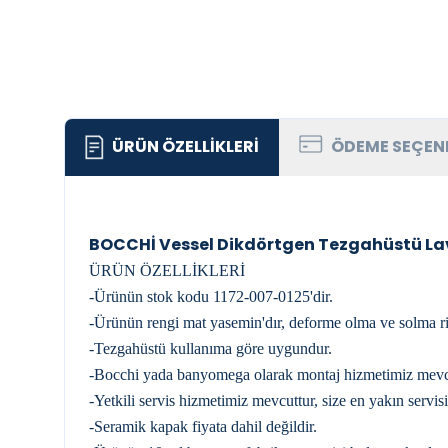
ÜRÜN ÖZELLIKLERI
ÖDEME SEÇEN
BOCCHİ Vessel Dikdörtgen Tezgahüstü L
ÜRÜN ÖZELLİKLERİ
-Ürünün stok kodu 1172-007-0125'dir.
-Ürünün rengi mat yasemin'dır, deforme olma ve solma ris
-Tezgahüstü kullanıma göre uygundur.
-Bocchi yada banyomega olarak montaj hizmetimiz mevcu
-Yetkili servis hizmetimiz mevcuttur, size en yakın servisi
-Seramik kapak fiyata dahil değildir.