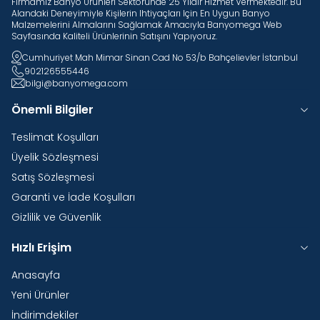
Firmamız Banyo Ürünleri Sektöründe 25 Yıldır Hizmet Vermektedir. Bu
Alandaki Deneyimiyle Kişilerin Ihtiyaçları Için En Uygun Banyo
Malzemelerini Almalarını Sağlamak Amacıyla Banyomega Web
Sayfasında Kaliteli Ürünlerinin Satışını Yapıyoruz.
Cumhuriyet Mah Mimar Sinan Cad No 53/b Bahçelievler İstanbul
902126555446
bilgi@banyomega.com
Önemli Bilgiler
Teslimat Koşulları
Üyelik Sözleşmesi
Satış Sözleşmesi
Garanti ve İade Koşulları
Gizlilik ve Güvenlik
Hızlı Erişim
Anasayfa
Yeni Ürünler
İndirimdekiler