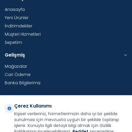
Anasayfa
Yeni Ürünler
İndirimdekiler
Müşteri Hizmetleri
Sepetim
Gelişmiş
Mağazalar
Cari Ödeme
Banka Bilgilerimiz
Çerez Kullanımı
Yurtdışı Kargo
Kişisel verileriniz, hizmetlerimizin daha iyi bir şekilde
sunulması için mevzuata uygun bir şekilde toplanıp
Şirketimiz E-Fatura ve E-Arşiv Fatura uygulaması
kapsamındadır.
işlenir. Konuyla ilgili detaylı bilgi almak için Gizlilik
Politikamızı inceleyebilirsiniz.
Reddet
seçeneğine