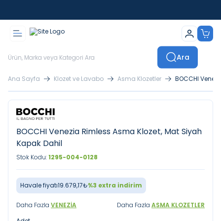
İstanbul İçi Sevkiyatlar Kendi Araçlarımızla Yapılmaktadır
Ara
Ana Sayfa
Klozet ve Lavabo
Asma Klozetler
BOCCHI Venezia
BOCCHI Venezia Rimless Asma Klozet, Mat Siyah
Kapak Dahil
Stok Kodu:
1295-004-0128
Havale fiyatı
19.679,17
₺
%
3
extra indirim
Daha Fazla
VENEZIA
Daha Fazla
ASMA KLOZETLER
Adet