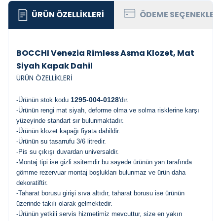
ÜRÜN ÖZELLIKLERI
ÖDEME SEÇENEKLER
BOCCHI Venezia Rimless Asma Klozet, Mat
Siyah Kapak Dahil
ÜRÜN ÖZELLİKLERİ
1295-004-0128
-Ürünün stok kodu
'dır.
-Ürünün rengi mat siyah, deforme olma ve solma risklerine karşı
yüzeyinde standart sır bulunmaktadır.
-Ürünün klozet kapağı fiyata dahildir.
-Ürünün su tasarrufu 3/6 litredir.
-Pis su çıkışı duvardan universaldir.
-Montaj tipi ise gizli ssitemdir bu sayede ürünün yan tarafında
gömme rezervuar montaj boşlukları bulunmaz ve ürün daha
dekoratiftir.
-Taharat borusu girişi sıva altıdır, taharat borusu ise ürünün
üzerinde takılı olarak gelmektedir.
-Ürünün yetkili servis hizmetimiz mevcuttur, size en yakın