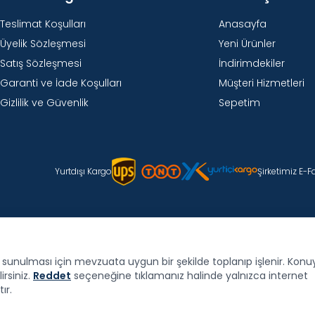
Teslimat Koşulları
Anasayfa
Üyelik Sözleşmesi
Yeni Ürünler
Satış Sözleşmesi
İndirimdekiler
Garanti ve İade Koşulları
Müşteri Hizmetleri
Gizlilik ve Güvenlik
Sepetim
Yurtdışı Kargo
Şirketimiz E-
de sunulması için mevzuata uygun bir şekilde toplanıp işlenir. Konuyla
irsiniz.
Reddet
seçeneğine tıklamanız halinde yalnızca internet
ır.