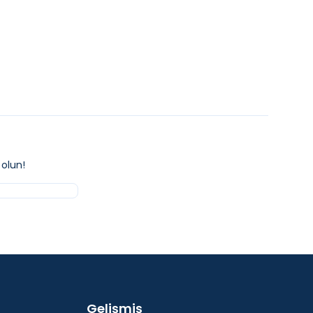
kle
Sepete Ekle
olun!
Gelişmiş