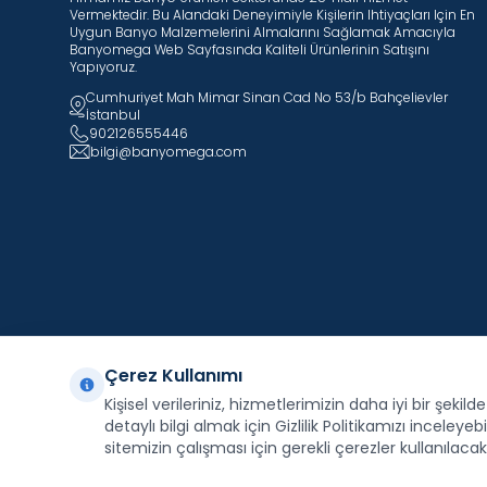
Vermektedir. Bu Alandaki Deneyimiyle Kişilerin Ihtiyaçları Için En
Uygun Banyo Malzemelerini Almalarını Sağlamak Amacıyla
Banyomega Web Sayfasında Kaliteli Ürünlerinin Satışını
Yapıyoruz.
Cumhuriyet Mah Mimar Sinan Cad No 53/b Bahçelievler
İstanbul
902126555446
bilgi@banyomega.com
Çerez Kullanımı
Kişisel verileriniz, hizmetlerimizin daha iyi bir şekil
Facebook
X
İnstagram
Youtube
Pinterest
detaylı bilgi almak için Gizlilik Politikamızı inceleyebil
sitemizin çalışması için gerekli çerezler kullanılacakt