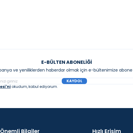
Sepete Ekle
Sepete E
E-BÜLTEN ABONELIĞI
anya ve yeniliklerden haberdar olmak için e-bültenimize abone 
KAYDOL
si'ni
okudum, kabul ediyorum.
Önemli Bilgiler
Hızlı Erişim