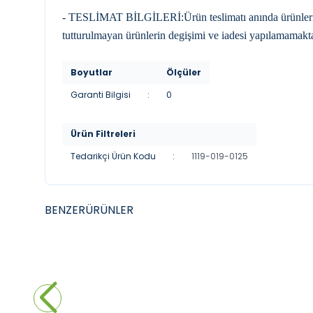
- TESLİMAT BİLGİLERİ:Ürün teslimatı anında ürünleri kon
tutturulmayan ürünlerin degişimi ve iadesi yapılamamakta
Boyutlar
Ölçüler
Garanti Bilgisi
:
0
Ürün Filtreleri
Tedarikçi Ürün Kodu
:
1119-019-0125
BENZER
ÜRÜNLER
YENI
YENI
DURAVIT
DURAV
Duravit DuraStyle Çanak Lavabo, 60 cm
Durav
Parlak Beyaz
Parlak
28.150,00
₺
14.4