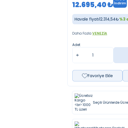
12.695,40
₺
İndirim
Havale fiyatı
12.314,54
₺
%
3
e
Daha Fazla
VENEZIA
Adet
Favoriye Ekle
Seçili Ürünlerde Ücr