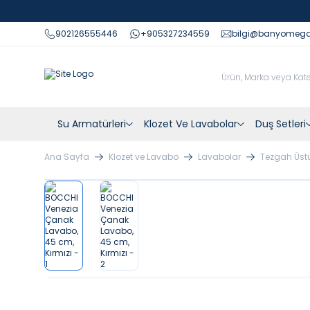
902126555446
+905327234559
bilgi@banyomeg
Su Armatürleri
Klozet Ve Lavabolar
Duş Setleri
Ana Sayfa
Klozet ve Lavabo
Lavabolar
Tezgah Üst