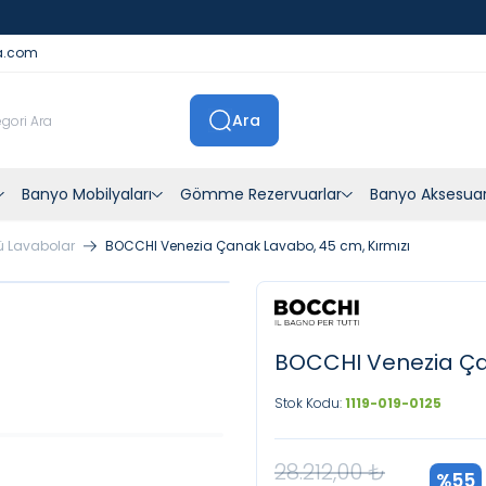
İstanbul İçi Sevkiyatlar Kendi Araçlarımızla Yapılmaktadır
a.com
Ara
Banyo Mobilyaları
Gömme Rezervuarlar
Banyo Aksesuar
ü Lavabolar
BOCCHI Venezia Çanak Lavabo, 45 cm, Kırmızı
BOCCHI Venezia Çan
Stok Kodu:
1119-019-0125
28.212,00
₺
%
55