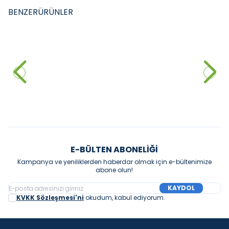
BENZER
ÜRÜNLER
LUCCO
TURKUAZ
Lucco Avva Pisuvar Fotoselli
Turkuaz Ctiy Pisuar Ara
Elektrikli Parlak Beyaz
Bölmesi
26.640,00
₺
2.352,00
₺
Sepete Ekle
Sepete Ekle
E-BÜLTEN ABONELIĞI
Kampanya ve yeniliklerden haberdar olmak için e-bültenimize
abone olun!
KAYDOL
KVKK Sözleşmesi'ni
okudum, kabul ediyorum.