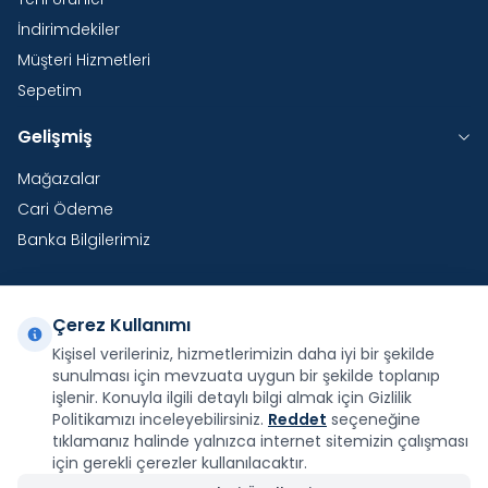
İndirimdekiler
Müşteri Hizmetleri
Sepetim
Gelişmiş
Mağazalar
Cari Ödeme
Banka Bilgilerimiz
Çerez Kullanımı
Yurtdışı Kargo
Kişisel verileriniz, hizmetlerimizin daha iyi bir şekilde
sunulması için mevzuata uygun bir şekilde toplanıp
Şirketimiz E-Fatura ve E-Arşiv Fatura uygulaması
kapsamındadır.
işlenir. Konuyla ilgili detaylı bilgi almak için Gizlilik
Politikamızı inceleyebilirsiniz.
Reddet
seçeneğine
tıklamanız halinde yalnızca internet sitemizin çalışması
için gerekli çerezler kullanılacaktır.