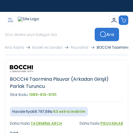
İstanbul İçi Sevkiyatlar Kendi Araçlarımızla Yapılmaktadır
Ara
Ana Sayfa
Klozet ve Lavabo
Pisuvarlar
BOCCHI Taormina Pis
BOCCHI Taormina Pisuvar (Arkadan Girişli)
Parlak Turuncu
Stok Kodu:
1383-012-0131
Havale fiyatı
9.797,68
₺
%
3
extra indirim
Daha Fazla
TAORMINA ARCH
Daha Fazla
PISUVARLAR
Adet