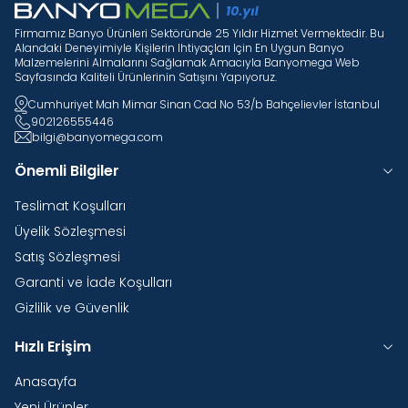
Firmamız Banyo Ürünleri Sektöründe 25 Yıldır Hizmet Vermektedir. Bu
Alandaki Deneyimiyle Kişilerin Ihtiyaçları Için En Uygun Banyo
Malzemelerini Almalarını Sağlamak Amacıyla Banyomega Web
Sayfasında Kaliteli Ürünlerinin Satışını Yapıyoruz.
Cumhuriyet Mah Mimar Sinan Cad No 53/b Bahçelievler İstanbul
902126555446
bilgi@banyomega.com
Önemli Bilgiler
Teslimat Koşulları
Üyelik Sözleşmesi
Satış Sözleşmesi
Garanti ve İade Koşulları
Gizlilik ve Güvenlik
Hızlı Erişim
Anasayfa
Yeni Ürünler