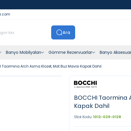
İstanbul İçi Sevkiyatlar Kendi Araçlarımızla Yapılmaktadır
a.com
Ara
Banyo Mobilyaları
Gömme Rezervuarlar
Banyo Aksesuar
 Taormina Arch Asma Klozet, Mat Buz Mavisi Kapak Dahil
BOCCHI Taormina Ar
Kapak Dahil
Stok Kodu:
1012-029-0128