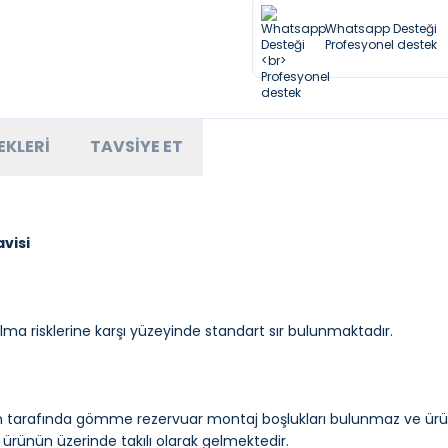
Whatsapp Desteği
Profesyonel destek
EKLERI
TAVSIYE ET
visi
a risklerine karşı yüzeyinde standart sır bulunmaktadır.
yan tarafında gömme rezervuar montaj boşlukları bulunmaz ve ürün
e ürünün üzerinde takılı olarak gelmektedir.