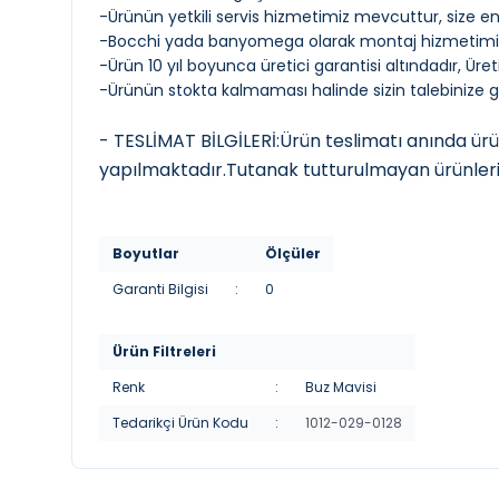
-Ürünün yetkili servis hizmetimiz mevcuttur, size en y
-Bocchi yada banyomega olarak montaj hizmetimiz
-Ürün 10 yıl boyunca üretici garantisi altındadır, Üret
-Ürünün stokta kalmaması halinde sizin talebinize gö
- TESLİMAT BİLGİLERİ:Ürün teslimatı anında ürün
yapılmaktadır.Tutanak tutturulmayan ürünleri
Boyutlar
Ölçüler
Garanti Bilgisi
:
0
Ürün Filtreleri
Renk
:
Buz Mavisi
Tedarikçi Ürün Kodu
:
1012-029-0128