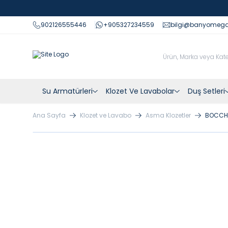
902126555446
+905327234559
bilgi@banyomeg
Su Armatürleri
Klozet Ve Lavabolar
Duş Setleri
Ana Sayfa
Klozet ve Lavabo
Asma Klozetler
BOCCHI