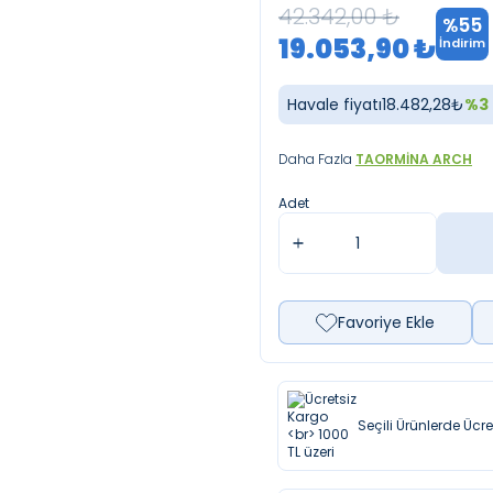
42.342,00
₺
%
55
19.053,90
₺
İndirim
Havale fiyatı
18.482,28
₺
%
3
Daha Fazla
TAORMINA ARCH
Adet
Favoriye Ekle
Seçili Ürünlerde Ücr