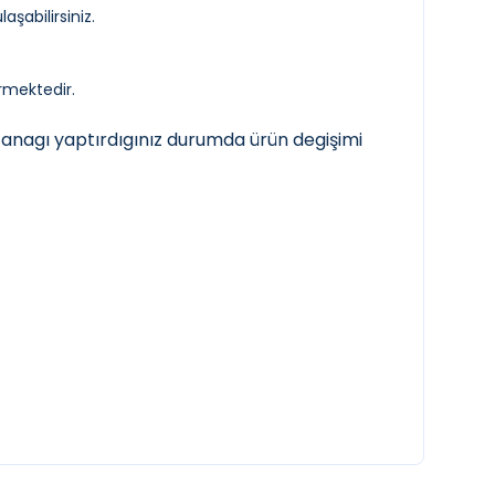
aşabilirsiniz.
ürmektedir.
tutanagı yaptırdıgınız durumda ürün degişimi