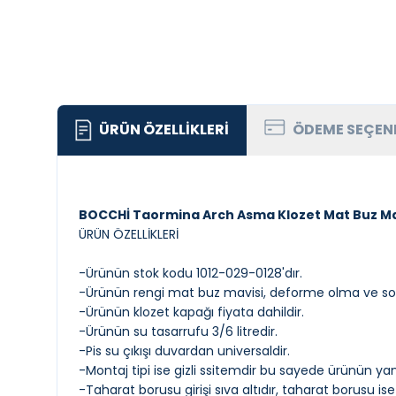
ÜRÜN ÖZELLIKLERI
ÖDEME SEÇEN
BOCCHİ Taormina Arch Asma Klozet Mat Buz Ma
ÜRÜN ÖZELLİKLERİ
-Ürünün stok kodu 1012-029-0128'dır.
-Ürünün rengi mat buz mavisi, deforme olma ve solm
-Ürünün klozet kapağı fiyata dahildir.
-Ürünün su tasarrufu 3/6 litredir.
-Pis su çıkışı duvardan universaldir.
-Montaj tipi ise gizli ssitemdir bu sayede ürünün 
-Taharat borusu girişi sıva altıdır, taharat borusu is