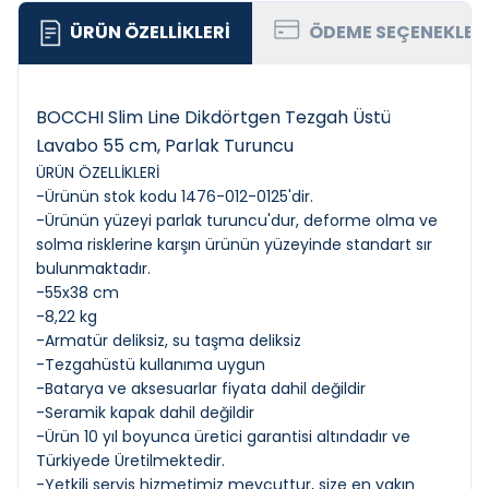
ÜRÜN ÖZELLIKLERI
ÖDEME SEÇENEKLER
BOCCHI Slim Line Dikdörtgen Tezgah Üstü
Lavabo 55 cm, Parlak Turuncu
ÜRÜN ÖZELLİKLERİ
-Ürünün stok kodu 1476-012-0125'dir.
-Ürünün yüzeyi parlak turuncu'dur, deforme olma ve
solma risklerine karşın ürünün yüzeyinde standart sır
bulunmaktadır.
-55x38 cm
-8,22 kg
-Armatür deliksiz, su taşma deliksiz
-Tezgahüstü kullanıma uygun
-Batarya ve aksesuarlar fiyata dahil değildir
-Seramik kapak dahil değildir
-Ürün 10 yıl boyunca üretici garantisi altındadır ve
Türkiyede Üretilmektedir.
-Yetkili servis hizmetimiz mevcuttur, size en yakın