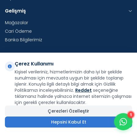
Gelişmiş
Mağazalar
Cari Ödeme
Banka Bilgilerimiz
Çerez Kullanımı
Yurtdışı Kargo
Kişisel verileriniz, hizmetlerimizin daha iyi bir şekilde
sunulması için mevzuata uygun bir şekilde toplanıp
Şirketimiz E-Fatura ve E-Arşiv Fatura uygulaması
kapsamındadır.
işlenir. Konuyla ilgili detaylı bilgi almak için Gizlilik
Politikamızı inceleyebilirsiniz.
Reddet
seçeneğine
tıklamanız halinde yalnızca internet sitemizin çalışması
için gerekli çerezler kullanılacaktır.
Çerezleri Özelleştir
1
Facebook
X
İnstagram
Youtube
Pinterest
Hepsini Kabul Et
41.352,00
₺
Sepete Ekle
18.608,40
₺