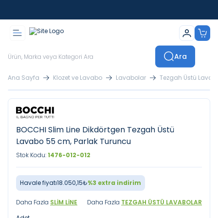
İstanbul İçi Sevkiyatlar Kendi Araçlarımızla Yapılmaktadır
Ara
Ana Sayfa
Klozet ve Lavabo
Lavabolar
Tezgah Üstü Lavab
BOCCHI Slim Line Dikdörtgen Tezgah Üstü
Lavabo 55 cm, Parlak Turuncu
Stok Kodu:
1476-012-012
Havale fiyatı
18.050,15
₺
%
3
extra indirim
Daha Fazla
SLIM LINE
Daha Fazla
TEZGAH ÜSTÜ LAVABOLAR
Adet