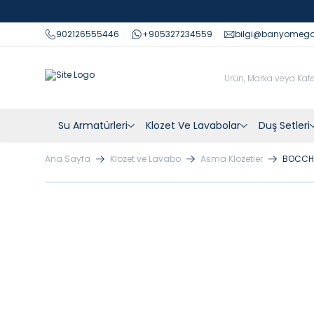
902126555446
+905327234559
bilgi@banyomeg
Su Armatürleri
Klozet Ve Lavabolar
Duş Setleri
Ana Sayfa
Klozet ve Lavabo
Asma Klozetler
BOCCHI