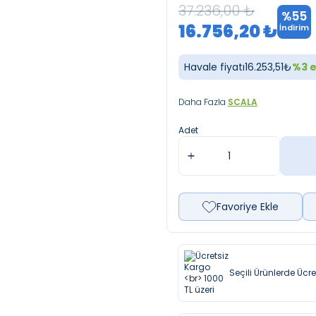
37.236,00
₺
%
55
16.756,20
₺
İndirim
Havale fiyatı
16.253,51
₺
%
3
e
Daha Fazla
SCALA
Adet
Favoriye Ekle
Seçili Ürünlerde Ücr