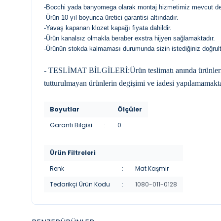
-Bocchi yada banyomega olarak montaj hizmetimiz mevcut değ
-Ürün 10 yıl boyunca üretici garantisi altındadır.
-Yavaş kapanan klozet kapağı fiyata dahildir.
-Ürün kanalsız olmakla beraber exstra hijyen sağlamaktadır.
-Ürünün stokda kalmaması durumunda sizin istediğiniz doğrultuda
- TESLİMAT BİLGİLERİ:Ürün teslimatı anında ürünleri kon
tutturulmayan ürünlerin degişimi ve iadesi yapılamamakta
Boyutlar
Ölçüler
Garanti Bilgisi
:
0
Ürün Filtreleri
Renk
:
Mat Kaşmir
Tedarikçi Ürün Kodu
:
1080-011-0128