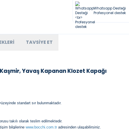
Whatsapp Desteği
Profesyonel destek
EKLERI
TAVSIYE ET
 Kaşmir, Yavaş Kapanan Klozet Kapağı
üzeyinde standart sır bulunmaktadır.
orusu takılı olarak teslim edilmektedir.
tişim bilgilerine
www.bocchi.com.tr
adresinden ulaşabilirsiniz.