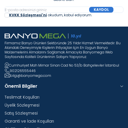
KAYDOL
KVKK Sözleşmesi'ni
okudum, kabul ediyorum.
Firmamız Banyo Ürünleri Sektöründe 25 Yıldır Hizmet Vermektedir. Bu
Alandaki Deneyimiyle Kişilerin Ihtiyaçları Için En Uygun Banyo
Malzemelerini Almalarını Sağlamak Amacıyla Banyomega Web
Sayfasında Kaliteli Ürünlerinin Satışını Yapıyoruz.
Cumhuriyet Mah Mimar Sinan Cad No 53/b Bahçelievler İstanbul
902126555446
bilgi@banyomega.com
Önemli Bilgiler
Teslimat Koşulları
Üyelik Sözleşmesi
Satış Sözleşmesi
Garanti ve İade Koşulları