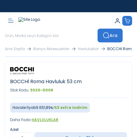
İstanbul İçi Sevkiyatlar Kendi Araçlarımızla Yapılmaktadır
Ara
Ana Sayfa
Banyo Aksesuarları
Havluluklar
BOCCHİ Roma H
BOCCHİ Roma Havluluk 53 cm
Stok Kodu:
3020-0006
Havale fiyatı
9.651,89
₺
%
3
extra indirim
Daha Fazla
HAVLULUKLAR
Adet