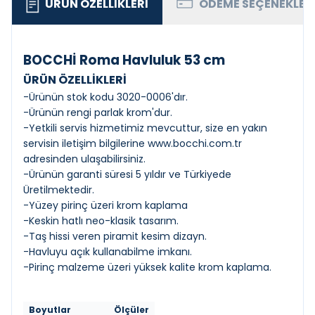
ÜRÜN ÖZELLIKLERI
ÖDEME SEÇENEKLER
BOCCHİ Roma Havluluk 53 cm
ÜRÜN ÖZELLİKLERİ
-Ürünün stok kodu 3020-0006'dır.
-Ürünün rengi parlak krom'dur.
-Yetkili servis hizmetimiz mevcuttur, size en yakın
servisin iletişim bilgilerine
www.bocchi.com.tr
adresinden ulaşabilirsiniz.
-Ürünün garanti süresi 5 yıldır ve Türkiyede
Üretilmektedir.
-Yüzey pirinç üzeri krom kaplama
-Keskin hatlı neo-klasik tasarım.
-Taş hissi veren piramit kesim dizayn.
-Havluyu açık kullanabilme imkanı.
-Pirinç malzeme üzeri yüksek kalite krom kaplama.
Boyutlar
Ölçüler