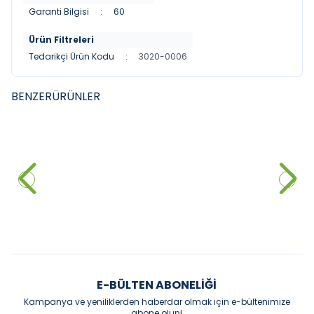
Garanti Bilgisi
:
60
Ürün Filtreleri
Tedarikçi Ürün Kodu
:
3020-0006
BENZER
ÜRÜNLER
BOCCHI
BOCCHI
YENI
YENI
BOCCHİ Roma Havluluk 38 cm
BOCCHİ Roma Havlu Rafı 65
cm
15.108,00
₺
35.238,00
₺
%
40
%
40
9.064,80
₺
21.142,80
₺
Sepete Ekle
Sepete Ekle
E-BÜLTEN ABONELIĞI
Kampanya ve yeniliklerden haberdar olmak için e-bültenimize
abone olun!