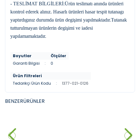
- TESLİMAT BİLGİLERİ:Ürün teslimatı anında ürünleri
kontrol ederek alınız. Hasarlı ürünleri hasar tespit tutanagı
yaptırdıgınız durumda ürün degişimi yapılmaktadır.Tutanak
tutturulmayan ürünlerin degişimi ve iadesi
yapılamamaktadır.
Boyutlar
Ölçüler
Garanti Bilgisi
:
0
Ürün Filtreleri
Tedarikçi Ürün Kodu
:
1377-021-0126
BENZER
ÜRÜNLER
DURAVIT
DURAVIT
YENI
YENI
Duravit DuraStyle Çanak
Duravit DuraStyle Çanak
Lavabo, 60 cm Parlak Beyaz
Lavabo, 43 cm Parlak Beyaz
28.150,00
₺
14.480,00
₺