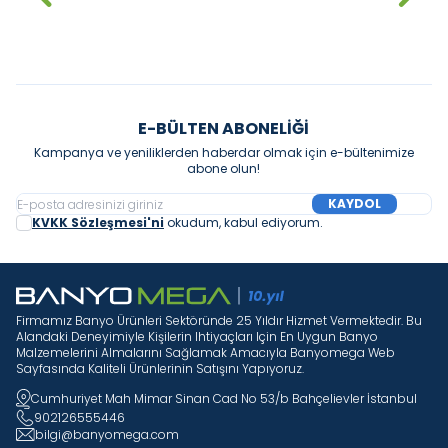
Sepete Ekle
Sepete Ekle
E-BÜLTEN ABONELIĞI
Kampanya ve yeniliklerden haberdar olmak için e-bültenimize
abone olun!
KAYDOL
KVKK Sözleşmesi'ni
okudum, kabul ediyorum.
Firmamız Banyo Ürünleri Sektöründe 25 Yıldır Hizmet Vermektedir. Bu
Alandaki Deneyimiyle Kişilerin Ihtiyaçları Için En Uygun Banyo
Malzemelerini Almalarını Sağlamak Amacıyla Banyomega Web
Sayfasında Kaliteli Ürünlerinin Satışını Yapıyoruz.
Cumhuriyet Mah Mimar Sinan Cad No 53/b Bahçelievler İstanbul
902126555446
bilgi@banyomega.com