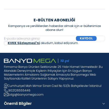
E-BÜLTEN ABONELIĞI
Kampanya ve yeniliklerden haberdar olmak için e-bültenimize
abone olun!
KAYDOL
KVKK Sözleşmesi'ni
okudum, kabul ediyorum.
Firmamız Banyo Ürünleri Sektöründe 25 Yıldır Hizmet Vermektedir. Bu
Alandaki Deneyimiyle Kişilerin Ihtiyaçları Için En Uygun Banyo
Malzemelerini Almalarını Sağlamak Amacıyla Banyomega Web
Sayfasında Kaliteli Ürünlerinin Satışını Yapıyoruz.
Cumhuriyet Mah Mimar Sinan Cad No 53/b Bahçelievler İstanbul
902126555446
bilgi@banyomega.com
Önemli Bilgiler