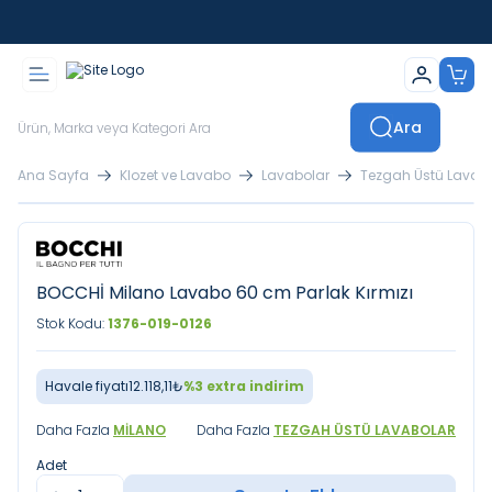
İstanbul İçi Sevkiyatlar Kendi Araçlarımızla Yapılmaktadır
Ara
Ana Sayfa
Klozet ve Lavabo
Lavabolar
Tezgah Üstü Lavab
BOCCHİ Milano Lavabo 60 cm Parlak Kırmızı
Stok Kodu:
1376-019-0126
Havale fiyatı
12.118,11
₺
%
3
extra indirim
Daha Fazla
MILANO
Daha Fazla
TEZGAH ÜSTÜ LAVABOLAR
Adet