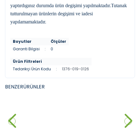
yaptırdıgınız durumda ürün degişimi yapılmaktadır.Tutanak
tutturulmayan ürünlerin degişimi ve iadesi
yapılamamaktadır.
Boyutlar
Ölçüler
Garanti Bilgisi
:
0
Ürün Filtreleri
Tedarikçi Ürün Kodu
:
1376-019-0126
BENZER
ÜRÜNLER
DURAVIT
DURAVIT
YENI
YENI
Duravit DuraStyle Çanak
Duravit DuraStyle Çanak
Lavabo, 60 cm Parlak Beyaz
Lavabo, 43 cm Parlak Beyaz
28.150,00
₺
14.480,00
₺
Sepete Ekle
Sepete Ekle