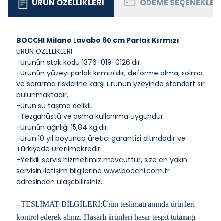
ÜRÜN ÖZELLIKLERI
ÖDEME SEÇENEKLER
BOCCHİ Milano Lavabo 60 cm Parlak Kırmızı
ÜRÜN ÖZELLİKLERİ
-Ürünün stok kodu 1376-019-0126'dır.
-Ürünün yüzeyi parlak kırmızı'dır, deforme olma, solma
ve sararma risklerine karşı ürünün yzeyinde standart sır
bulunmaktadır.
-Ürün su taşma delikli.
-Tezgahüstü ve asma kullanıma uygundur.
-Ürünün ağırlığı 15,84 kg'dır.
-Ürün 10 yıl boyunca üretici garantisi altındadır ve
Türkiyede Üretilmektedir.
-Yetkili servis hizmetimiz mevcuttur, size en yakın
servisin iletişim bilgilerine
www.bocchi.com.tr
adresinden ulaşabilirsiniz.
- TESLİMAT BİLGİLERİ:Ürün teslimatı anında ürünleri
kontrol ederek alınız. Hasarlı ürünleri hasar tespit tutanagı