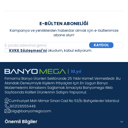
E-BÜLTEN ABONELIĞI
Kampanya ve yeniliklerden haberdar olmak için e-bültenimize
abone olun!
KAYDOL
KVKK Sözleşmesi'ni
okudum, kabul ediyorum.
Firmamız Banyo Ürünleri Sektöründe 25 Yıldır Hizmet Vermektedir. Bu
Alandaki Deneyimiyle Kişilerin Ihtiyaçları Için En Uygun Banyo
Malzemelerini Almalarını Sağlamak Amacıyla Banyomega Web
Sayfasında Kaliteli Ürünlerinin Satışını Yapıyoruz.
Cumhuriyet Mah Mimar Sinan Cad No 53/b Bahçelievler İstanbul
902126555446
bilgi@banyomega.com
Önemli Bilgiler