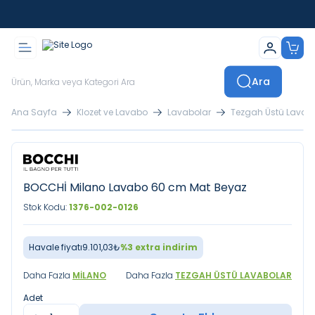
İstanbul İçi Sevkiyatlar Kendi Araçlarımızla Yapılmaktadır
Ara
Ana Sayfa
Klozet ve Lavabo
Lavabolar
Tezgah Üstü Lavab
BOCCHİ Milano Lavabo 60 cm Mat Beyaz
Stok Kodu:
1376-002-0126
Havale fiyatı
9.101,03
₺
%
3
extra indirim
Daha Fazla
MILANO
Daha Fazla
TEZGAH ÜSTÜ LAVABOLAR
Adet