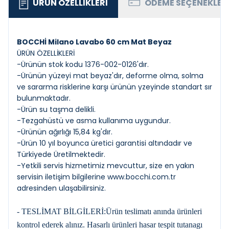
ÜRÜN ÖZELLIKLERI
ÖDEME SEÇENEKLER
BOCCHİ Milano Lavabo 60 cm Mat Beyaz
ÜRÜN ÖZELLİKLERİ
-Ürünün stok kodu 1376-002-0126'dır.
-Ürünün yüzeyi mat beyaz'dır, deforme olma, solma
ve sararma risklerine karşı ürünün yzeyinde standart sır
bulunmaktadır.
-Ürün su taşma delikli.
-Tezgahüstü ve asma kullanıma uygundur.
-Ürünün ağırlığı 15,84 kg'dır.
-Ürün 10 yıl boyunca üretici garantisi altındadır ve
Türkiyede Üretilmektedir.
-Yetkili servis hizmetimiz mevcuttur, size en yakın
servisin iletişim bilgilerine
www.bocchi.com.tr
adresinden ulaşabilirsiniz.
- TESLİMAT BİLGİLERİ:Ürün teslimatı anında ürünleri
kontrol ederek alınız. Hasarlı ürünleri hasar tespit tutanagı