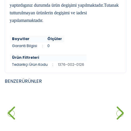
yaptırdıgınız durumda ürün degişimi yapılmaktadır.Tutanak
tutturulmayan ürünlerin degişimi ve iadesi
yapılamamaktadır.
Boyutlar
Ölçüler
Garanti Bilgisi
:
0
Ürün Filtreleri
Tedarikçi Ürün Kodu
:
1376-002-0126
BENZER
ÜRÜNLER
DURAVIT
DURAVIT
YENI
YENI
Duravit DuraStyle Çanak
Duravit DuraStyle Çanak
Lavabo, 60 cm Parlak Beyaz
Lavabo, 43 cm Parlak Beyaz
28.150,00
₺
14.480,00
₺
Sepete Ekle
Sepete Ekle