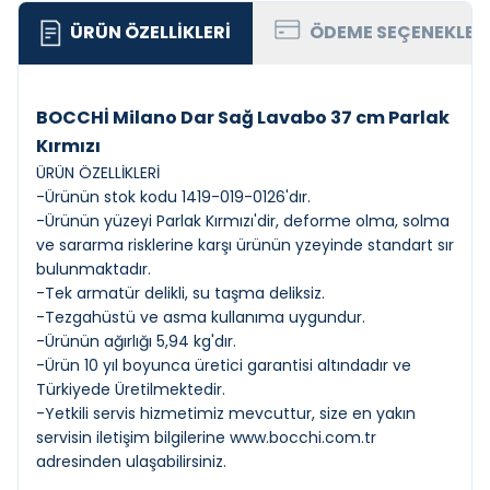
ÜRÜN ÖZELLIKLERI
ÖDEME SEÇENEKLER
BOCCHİ Milano Dar Sağ Lavabo 37 cm Parlak
Kırmızı
ÜRÜN ÖZELLİKLERİ
-Ürünün stok kodu 1419-019-0126'dır.
-Ürünün yüzeyi Parlak Kırmızı'dir, deforme olma, solma
ve sararma risklerine karşı ürünün yzeyinde standart sır
bulunmaktadır.
-Tek armatür delikli, su taşma deliksiz.
-Tezgahüstü ve asma kullanıma uygundur.
-Ürünün ağırlığı 5,94 kg'dır.
-Ürün 10 yıl boyunca üretici garantisi altındadır ve
Türkiyede Üretilmektedir.
-Yetkili servis hizmetimiz mevcuttur, size en yakın
servisin iletişim bilgilerine
www.bocchi.com.tr
adresinden ulaşabilirsiniz.