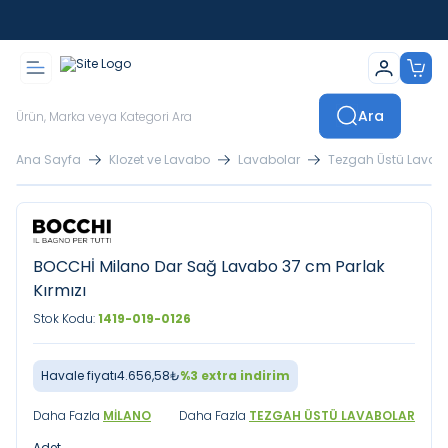
İstanbul İçi Sevkiyatlar Kendi Araçlarımızla Yapılmaktadır
Ara
Ana Sayfa
Klozet ve Lavabo
Lavabolar
Tezgah Üstü Lavab
BOCCHİ Milano Dar Sağ Lavabo 37 cm Parlak
Kırmızı
Stok Kodu:
1419-019-0126
Havale fiyatı
4.656,58
₺
%
3
extra indirim
Daha Fazla
MILANO
Daha Fazla
TEZGAH ÜSTÜ LAVABOLAR
Adet