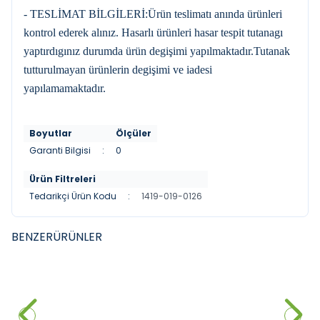
- TESLİMAT BİLGİLERİ:Ürün teslimatı anında ürünleri
kontrol ederek alınız. Hasarlı ürünleri hasar tespit tutanagı
yaptırdıgınız durumda ürün degişimi yapılmaktadır.Tutanak
tutturulmayan ürünlerin degişimi ve iadesi
yapılamamaktadır.
Boyutlar
Ölçüler
Garanti Bilgisi
:
0
Ürün Filtreleri
Tedarikçi Ürün Kodu
:
1419-019-0126
BENZER
ÜRÜNLER
DURAVIT
DURAVIT
YENI
YENI
Duravit DuraStyle Çanak
Duravit DuraStyle Çanak
Lavabo, 60 cm Parlak Beyaz
Lavabo, 43 cm Parlak Beyaz
28.150,00
₺
14.480,00
₺